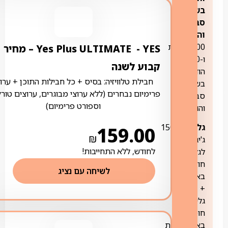
בשימוש
סביר
והוגן:
עד
5000 דקות
YES ‏- ‏ Yes Plus ULTIMATE – מחיר
ו-5000
קבוע לשנה
הודעות
חבילת טלוויזיה: בסיס + כל חבילות התוכן + ערוצ
בשימוש
פרימיום נבחרים (ללא ערוצי מבוגרים, ערוצים טורק
סביר
וספורט פרימיום)
והוגן
גלישה:
1500
159.00
₪
ג'יגה
לחודש, ללא התחייבות!
לגלישה
חודשית
לשיחה עם נציג
בארץ
+
גלישה
חופשית
באפליקציות