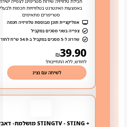
חבילת טלוויזיה: שירות סטרימינג לצפייה ישירה
באמצעות האינטרנט בטלוויזיות חכמות ולבעלי
סטרימרים מתאימים
אפליקציית תוכן מבוססת טלוויזיה חכמה
צפייה בשני מסכים במקביל
שדרוג ל-5 מסכים במקביל ב-54.9 ש"ח לחודש
39.90
₪
לחודש, ללא התחייבות!
לשיחה עם נציג
+ STING ‏- ‏STINGTV מושלמת- דא