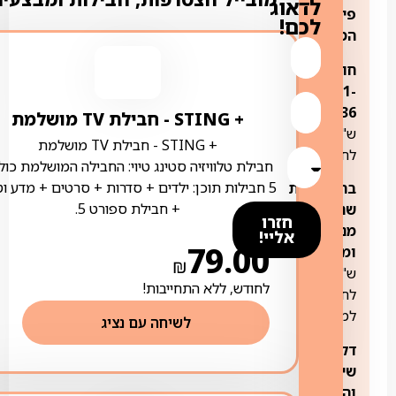
לדאוג
פירוט
לכם!
המסלול:
חודשים
1-
79.90
36:
+ STING ‏- ‏חבילת TV מושלמת
ש"ח
+ STING ‏- ‏חבילת TV מושלמת
לחודש
חבילת טלוויזיה סטינג טיוי: החבילה המושלמת כול
5 חבילות תוכן: ילדים + סדרות + סרטים + מדע ו
בהצטרפות
+ חבילת ספורט 5.
שני
חזרו
מנויים
אליי!
79.00
ומעלה:
74.90
₪
ש"ח
לחודש, ללא התחייבות!
לחודש
למנוי
לשיחה עם נציג
דקות
שיחה
והודעות