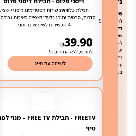
דיסני פלוס ‏- ‏חבילת דיסני פלוס
2TB
חבילת טלוויזיה: שירות הסטרימינג דיסני+ מציע
שיחות
סדרות, סרטים ותוכן בלעדי לצפייה באיכות גבוהה 
לחו"ל:
500
4 מכשירים לשימוש בו-זמני.
דקות
שיחה
39.90
ל-27
₪
יעדים
לחודש, ללא התחייבות!
נייחים
לשיחה עם נציג
וניידים
בעולם
FREETV ‏- ‏חבילת FREE TV – מנוי ל
טיוי