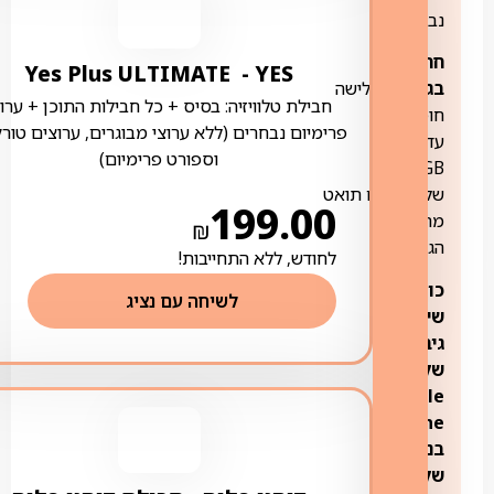
נבחרות
חריגה
YES ‏- ‏ Yes Plus ULTIMATE
בגלישה:
גלישה
חבילת טלוויזיה: בסיס + כל חבילות התוכן + ערוצ
חופשית
פרימיום נבחרים (ללא ערוצי מבוגרים, ערוצים טורק
עד
וספורט פרימיום)
1500GB
שלאחריהם תואט
199.00
מהירות
₪
הגלישה
לחודש, ללא התחייבות!
כולל
לשיחה עם נציג
שירות
גיבוי
של
Google
one
בנפח
של