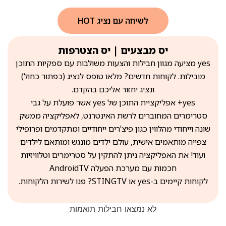
לשיחה עם נציג HOT
יס מבצעים | יס הצטרפות
yes מציעה מגוון חבילות והצעות משולבות עם ספקיות התוכן
מובילות. לקוחות חדשים? מלאו טופס לנציג (כפתור כחול)
ונציג יחזור אליכם בהקדם.
yes+ אפליקציית התוכן של yes אשר פועלת על גבי
סטרימרים המחוברים לרשת האינטרנט, לאפליקציה ממשק
שונה וייחודי מהלווין כגון פיצ'רים ייחודיים ומתקדמים ופרופילי
צפייה מותאמים אישית, עולם ילדים מונגש ומותאם לילדים
ועוד! את האפליקציה ניתן להתקין על סטרימרים וטלוויזיות
חכמות עם מערכת הפעלה AndroidTV
לקוחות קיימים ב-yes או STINGTV? פנו לשירות הלקוחות.
לא נמצאו חבילות תואמות