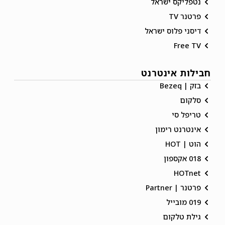
נטפליקס ישראל
פרטנר TV
דיסני פלוס ישראל
Free TV
חבילות אינטרנט
בזק | Bezeq
סלקום
טריפל סי
אינטרנט רימון
הוט | HOT
018 אקספון
HOTnet
פרטנר | Partner
019 מובייל
גילת טלקום