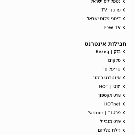
נטפליקס ישראל
פרטנר TV
דיסני פלוס ישראל
Free TV
חבילות אינטרנט
בזק | Bezeq
סלקום
טריפל סי
אינטרנט רימון
הוט | HOT
018 אקספון
HOTnet
פרטנר | Partner
019 מובייל
גילת טלקום