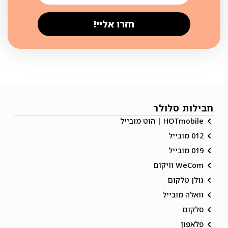
חזרו אליי!
חבילות סלולר
HOTmobile | הוט מובייל
012 מובייל
019 מובייל
WeCom וויקום
גולן טלקום
וואלה מובייל
סלקום
פלאפון