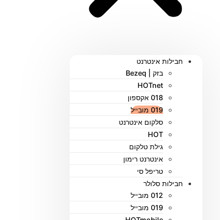
חבילות אינטרנט
בזק | Bezeq
HOTnet
018 אקספון
019 מובייל
סלקום אינטרנט
HOT
גילת טלקום
אינטרנט רימון
טריפל סי
חבילות סלולר
012 מובייל
019 מובייל
HOTmobile