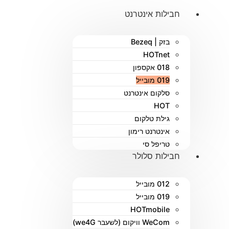
חבילות אינטרנט
בזק | Bezeq
HOTnet
018 אקספון
019 מובייל
סלקום אינטרנט
HOT
גילת טלקום
אינטרנט רימון
טריפל סי
חבילות סלולר
012 מובייל
019 מובייל
HOTmobile
WeCom וויקום (לשעבר we4G)