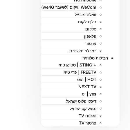
WeCom וויקום (לשעבר we4G)
וואלה מובייל
גולן טלקום
סלקום
פלאפון
פרטנר
רמי לוי תקשורת
חבילות טלווזיה
+ STING | סטינג טיוי
FREETV | פרי טיוי
HOT | הוט
NEXT TV
yes | יס
דיסני פלוס ישראל
נטפליקס ישראל
סלקום TV
פרטנר TV