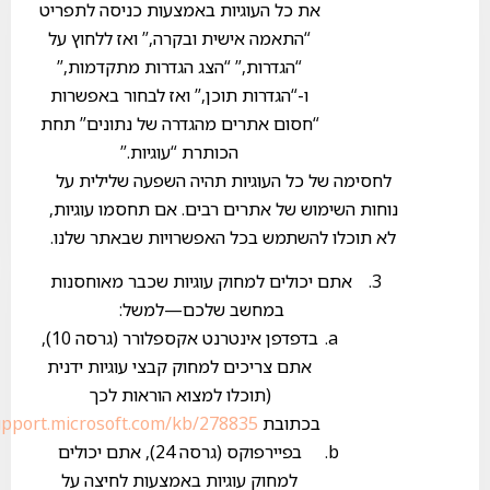
את כל העוגיות באמצעות כניסה לתפריט
“התאמה אישית ובקרה,” ואז ללחוץ על
“הגדרות,” “הצג הגדרות מתקדמות,”
ו-“הגדרות תוכן,” ואז לבחור באפשרות
“חסום אתרים מהגדרה של נתונים” תחת
הכותרת “עוגיות.”
לחסימה של כל העוגיות תהיה השפעה שלילית על
נוחות השימוש של אתרים רבים. אם תחסמו עוגיות,
לא תוכלו להשתמש בכל האפשרויות שבאתר שלנו.
אתם יכולים למחוק עוגיות שכבר מאוחסנות
במחשב שלכם—למשל:
בדפדפן אינטרנט אקספלורר (גרסה 10),
אתם צריכים למחוק קבצי עוגיות ידנית
(תוכלו למצוא הוראות לכך
בכתובת
upport.microsoft.com/kb/278835
בפיירפוקס (גרסה 24), אתם יכולים
למחוק עוגיות באמצעות לחיצה על