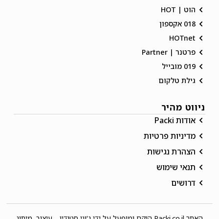
הוט | HOT
018 אקספון
HOTnet
פרטנר | Partner
019 מובייל
גילת טלקום
ניווט מהיר
אודות Packi
מדיניות פרטיות
הצהרת נגישות
תנאי שימוש
דרושים
האתר Packi.co.il הוקם ומופעל על ידי
ג'וני סטודיו – עיצוב, מיתוג