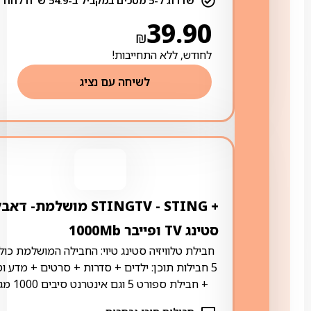
שדרוג ל-5 מסכים במקביל ב-54.9 ש"ח לחודש
39.90
₪
לחודש, ללא התחייבות!
לשיחה עם נציג
+ STING ‏- ‏STINGTV מושלמת- דא
סטינג TV ופייבר 1000Mb
חבילת טלוויזיה סטינג טיוי: החבילה המושלמת כול
5 חבילות תוכן: ילדים + סדרות + סרטים + מדע ו
+ חבילת ספורט 5 וגם אינטרנט סיבים 1000 מגה