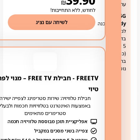
39.90
₪
עת.
לחודש, ללא התחייבות!
5G
לשיחה עם נציג
Ready:
הכנה
לגלישה
בדור
5
(כרוך
בתשלום
נוסף)
FREETV ‏- ‏חבילת FREE TV – מנוי ל
טיוי
חבילת טלוויזיה: שירות סטרימינג לצפייה ישירה
באמצעות האינטרנט בטלוויזיות חכמות ולבעלי
סטרימרים מתאימים
אפליקציית תוכן מבוססת טלוויזיה חכמה
צפייה בשני מסכים במקביל