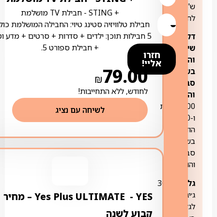
ש"ח
+ STING ‏- ‏חבילת TV מושלמת
לחודש
חבילת טלוויזיה סטינג טיוי: החבילה המושלמת כול
5 חבילות תוכן: ילדים + סדרות + סרטים + מדע ו
דקות
+ חבילת ספורט 5.
שיחה
חזרו
והודעות
אליי!
79.00
בשימוש
₪
סביר
לחודש, ללא התחייבות!
והוגן:
עד
3000 דקות
לשיחה עם נציג
ו-3000
הודעות
בשימוש
סביר
והוגן
גלישה:
300
ג׳יגה
YES ‏- ‏ Yes Plus ULTIMATE – מחיר
לגלישה
קבוע לשנה