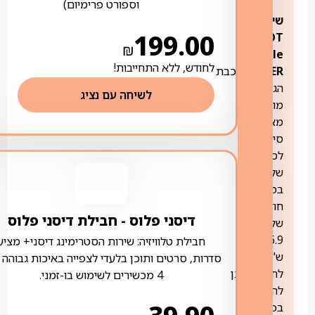
וספורט פרימיום)
שירות
199.00
HOT
₪
mobile
לחודש, ללא התחייבות!
CYBER:
שכבת
הגנה
לשיחה עם נציג
מושלמת
מאיומי
סייבר
לסלולרי
שלך.
במחיר
חודשי
דיסני פלוס ‏- ‏חבילת דיסני פלוס
של
6.9
חבילת טלוויזיה: שירות הסטרימינג דיסני+ מציע
ש"ח
סדרות, סרטים ותוכן בלעדי לצפייה באיכות גבוהה 
לחודש,
ניתן
4 מכשירים לשימוש בו-זמני.
להסרה
בכל