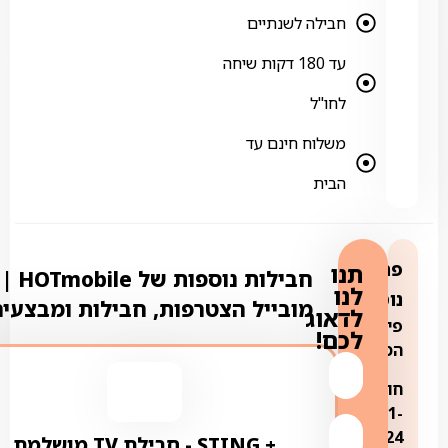
חבילה לשנתיים
עד 180 דקות שיחה
לחו"ל
משלוח חינם עד
הבית
פרטים
תנו
חבילות נוספ
לנו
נוספים:
מובייל הצטרפות, חבילות ומבצעי
לדאוג
פירוט
לכם!
המסלול:
חודשים
1-
35.90
24:
+ STING ‏- ‏חבילת TV מושלמת