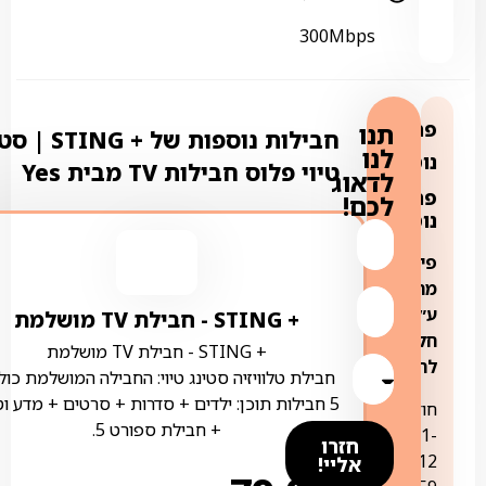
300Mbps
פרטים
תנו
חבילות נוספות של + NG
לנו
נוספים:
טיוי פלוס חבילות TV מבית Yes
לדאוג
פרטים
לכם!
נוספים:
פירוט
מחירים
ע״פ
+ STING ‏- ‏חבילת TV מושלמת
חלוקה
+ STING ‏- ‏חבילת TV מושלמת
לחודשים:
חבילת טלוויזיה סטינג טיוי: החבילה המושלמת כול
5 חבילות תוכן: ילדים + סדרות + סרטים + מדע ו
חודשים
+ חבילת ספורט 5.
1-
חזרו
12:
אליי!