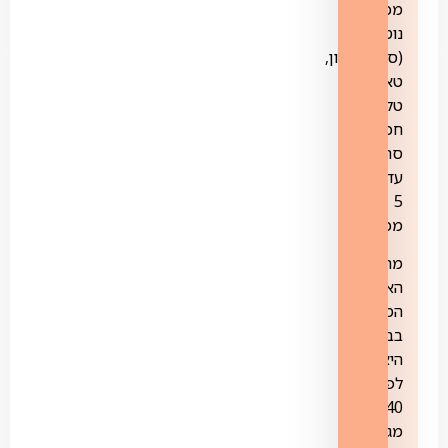
מכשירים
נוספים
(סמארטפון,
טאבלט,
טלוויזיה
חכמה).
סה"כ
עד
5
מכשירים.
מהירות
האינטרנט
המומלצת
בבית
היא
לפחות
40
מגה.