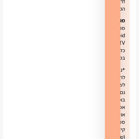
דרך
הממיר
ממיר:
2
ממירי
Android
TV
כלולים
במחיר
*ניתן
להתחבר
לשירות
גם
באמצעות
אפליקציה
או
סטרימר
קיים
(שתומך