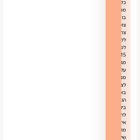
כל
מכשיר
בו
צופים
צריך
לקבל
לפחות
15
מגה
על
מנת
לצפות
באיכות
הגבוהה
ביותר.
לחברה
אין
מוקד
שימור