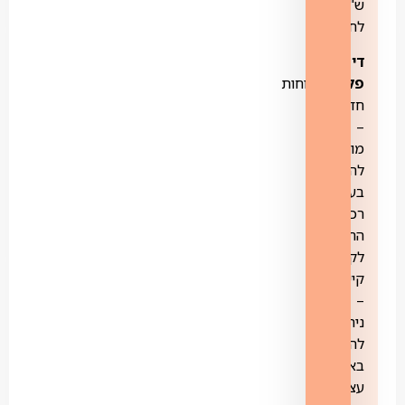
ש"ח
לחודש.
דיסני
פלוס:
לקוחות
חדשים
–
מוזמנים
להצטרף
בעת
רכישת
החבילה,
לקוחות
קיימים
–
ניתן
להצטרף
באופן
עצמאי