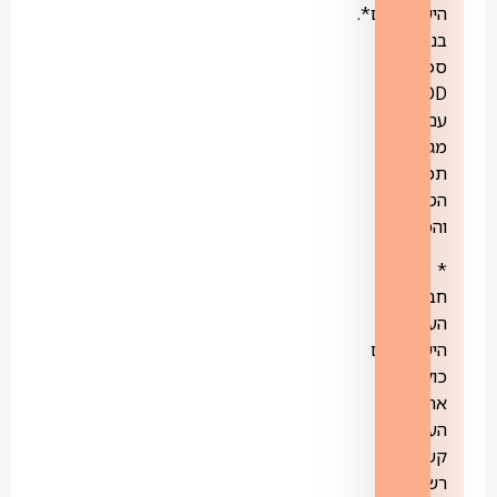
הישראליים*.
בנוסף,
ספריית
VOD
עם
מגוון
תכני
הטבע
והמדע
*
חבילת
הערוצים
הישראליים
כוללת
את
הערוצים:
קשת,
רשת,