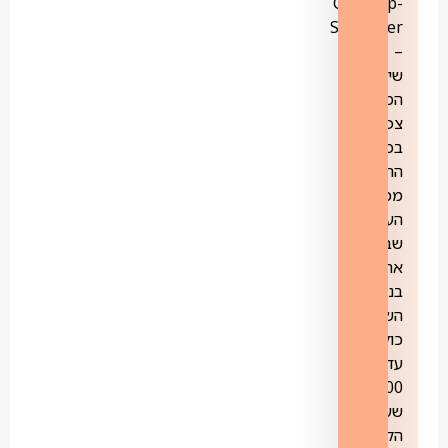
CatchUp-
StartOver
–
שירות
המאפשר
צפייה
בכל
התכניות
מכל
הערוצים
שבוע
אחורה.
בנוסף
השירות
כולל
עד-
100
שעות
הקלטה