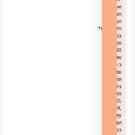
ואת
חבילת
הערוצים
הישראליים*.
בנוסף,
ספריית
VOD
של
כ-500
עונות
וסדרות,
ביניהן
סדרות
HBO,
FOX,
Disney
ועוד.
כמו