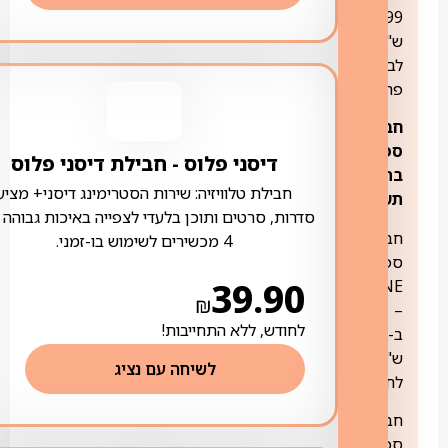
399
ש"ח
לבית
פרטי.
חבילות
ספורט
דיסני פלוס ‏- ‏חבילת דיסני פלוס
בתוספת
חבילת טלוויזיה: שירות הסטרימינג דיסני+ מציע
תשלום:
סדרות, סרטים ותוכן בלעדי לצפייה באיכות גבוהה 
חבילת
4 מכשירים לשימוש בו-זמני.
ספורט
39.90
ONE
₪
–
לחודש, ללא התחייבות!
ב-21.90
ש"ח
לשיחה עם נציג
לחודש
חבילת
ספורט