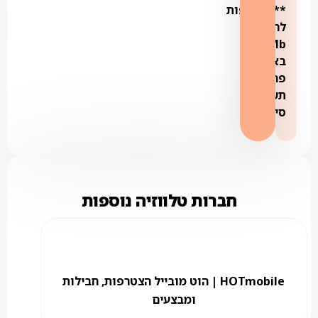
**הצטרפות
לחבילת
300Mb
באזורי
פריסת
תשתית
סיבים*
חברות טלווזיה נוספות
HOTmobile | הוט מובייל הצטרפות, חבילות
ומבצעים