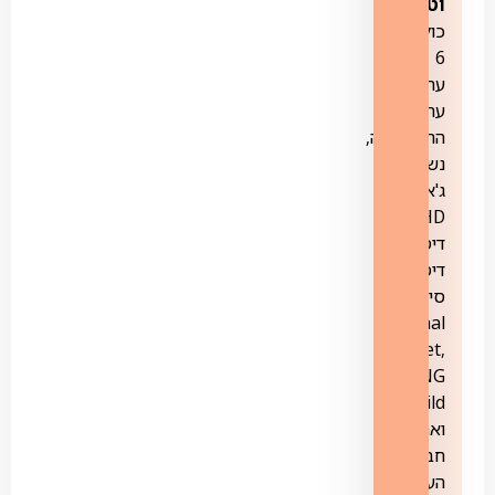
וטבע
–
כוללת
6
ערוצים:
ערוץ
ההיסטוריה,
נשיונל
ג'אוגרפיק
HD,
דיסקברי,
דיסקברי
סיינס,
Animal
Planet,
NG
Wild
ואת
חבילת
הערוצים