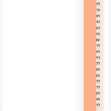
לקוחות
וכל
תהליך
החיבור
נעשה
באופן
עצמאי
דרך
האתר.
ניתן
לקבל
תמיכה
בצ'אט,
להוסיף/
להוריד
חבילות
או
להתנתק.