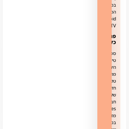
במערכת
הפעלה
Android
TV)
פרטים
כלליים:
סטינג
טיוי
הינו
מוצר
טלוויזיה
חדש
של
חברת
yes.
מדובר
במוצר