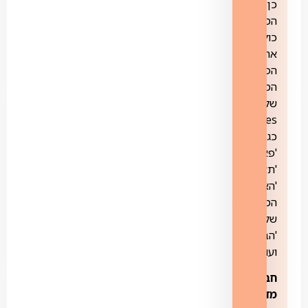
כן
הספרייה
כוללת
את
הפקות
המקום
של
yes
כגון:
'פאודה',
'תאג"ד',
'האחיות
המוצלחות
שלי',
'הבוזגלוס'
ועוד.
חבילת
מדע