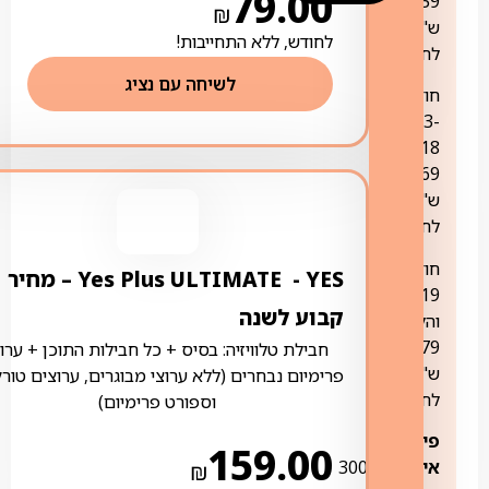
79.00
159
₪
ש"ח
לחודש, ללא התחייבות!
לחודש
לשיחה עם נציג
חודשים
13-
18:
169
ש"ח
לחודש
חודש
YES ‏- ‏ Yes Plus ULTIMATE – מחיר
19
קבוע לשנה
והלאה:
179
חבילת טלוויזיה: בסיס + כל חבילות התוכן + ערוצ
ש"ח
פרימיום נבחרים (ללא ערוצי מבוגרים, ערוצים טורק
לחודש
וספורט פרימיום)
פירוט
159.00
אינטרנט:
300
₪