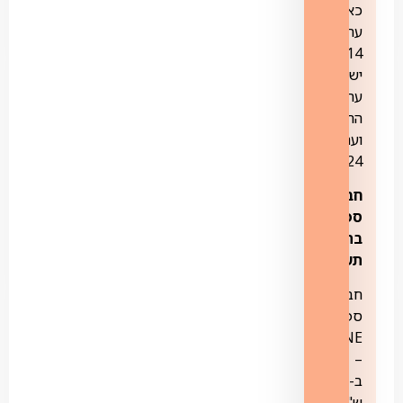
כאן11,
ערוץ
14,
ישראל+,
ערוץ
החינוכית
וערוץ
24.
חבילות
ספורט
בתוספת
תשלום:
חבילת
ספורט
ONE
–
ב-21.90
ש"ח