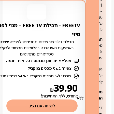
1
–
79.90
ש"ח
FREETV ‏- ‏חבילת FREE TV – מנוי ל
לחודש
טיוי
חבילת
חבילת טלוויזיה: שירות סטרימינג לצפייה ישירה
ספורט
באמצעות האינטרנט בטלוויזיות חכמות ולבעלי
5
סטרימרים מתאימים
פרימיום
אפליקציית תוכן מבוססת טלוויזיה חכמה
–
צפייה בשני מסכים במקביל
59
ש"ח
שדרוג ל-5 מסכים במקביל ב-54.9 ש"ח לחודש
לחודש
39.90
₪
משך
לחודש, ללא התחייבות!
התחייבות:
ללא
לשיחה עם נציג
דיסקברי
פלוס:
הינו