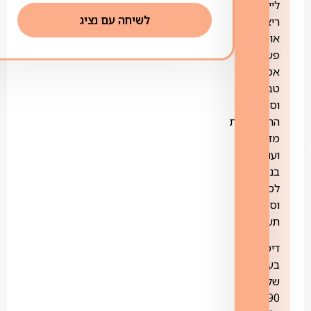
לייפסטייל,
לשיחה עם נציג
ריאליטי,
אוכל,
פשע
אמיתי,
טבע
וסביבה,
הרפתקאות
מדע
ועוד,
בנוסף
לסדרות
וסרטי
תעודה.
דיסקברי+
בעלות
של
19.90