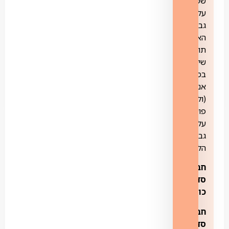
שפועל
על
גבי
האינטרנט
תוך
שימוש
בממיר
אנדרואיד
(ולא
פועל
על
גבי
הלוויין).
חבילת
סדרות+
כוללת:
חבילת
סדרות
–