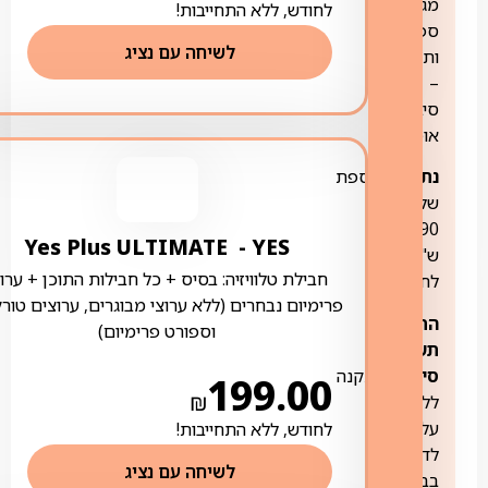
מגה
לחודש, ללא התחייבות!
ספק
לשיחה עם נציג
ותשתית
–
סיבים
אופטיים
נתב:
בתוספת
של
19.90
YES ‏- ‏ Yes Plus ULTIMATE
ש"ח
חבילת טלוויזיה: בסיס + כל חבילות התוכן + ערוצ
לחודש
פרימיום נבחרים (ללא ערוצי מבוגרים, ערוצים טורק
התקנת
וספורט פרימיום)
תשתית
סיבים:
התקנה
199.00
₪
ללא
עלות
לחודש, ללא התחייבות!
לדירה
לשיחה עם נציג
בבניין,