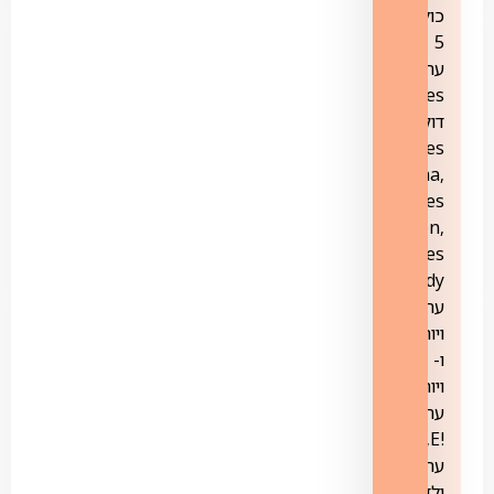
כוללת
5
ערוצים:
yes
דוקו
yes
Drama,
yes
Action,
yes
Comedy,
ערוץ
ויוה
ו-
ויוה+,
ערוץ
!E,
ערוצי
ילדים