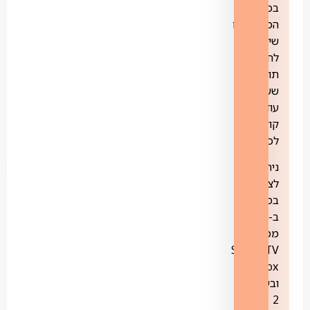
בכל
המכשירים
שיאפשרו
להקליט
תוכניות
ששודרו
עוד
קודם
לכן.
ניתן
לצפות
במקביל
ב-3
מכשירי
STINGTV
Box
ובעוד
2