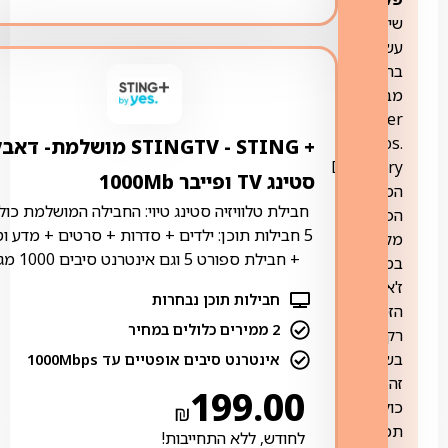
שירות
עשיר
בתוכן
מבית
Warner
Bros.
+ STING ‏- ‏STINGTV מושלמת- דא
Discovery
סטינג TV ופייבר 1000Mb
המציע
חבילת טלוויזיה סטינג טיוי: החבילה המושלמת כול
הפקות
5 חבילות תוכן: ילדים + סדרות + סרטים + מדע ו
מקוריות
+ חבילת ספורט 5 וגם אינטרנט סיבים 1000 מגה
במגוון
ז'אנרים.
חבילות תוכן נבחרות
הזמינות
2 ממירים כלולים במחיר
רק
בשירות
אינטרנט סיבים אופטיים עד 1000Mbps
זה,
199.00
כולל
₪
תכני
לחודש, ללא התחייבות!