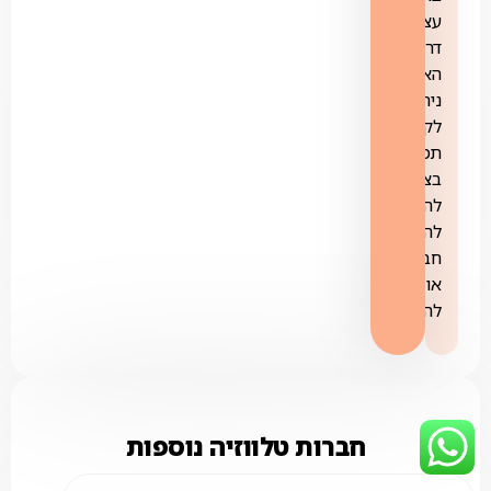
עצמאי
דרך
האתר.
ניתן
לקבל
תמיכה
בצ'אט,
להוסיף/
להוריד
חבילות
או
להתנתק.
חברות טלווזיה נוספות