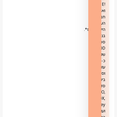
!E
ואת
חבילת
הערוצים
הישראליים*.
בנוסף,
ספריית
VOD
של
כ-500
עונות
וסדרות,
ביניהן
סדרות
HBO,
FOX,
Disney
ועוד.
כמו