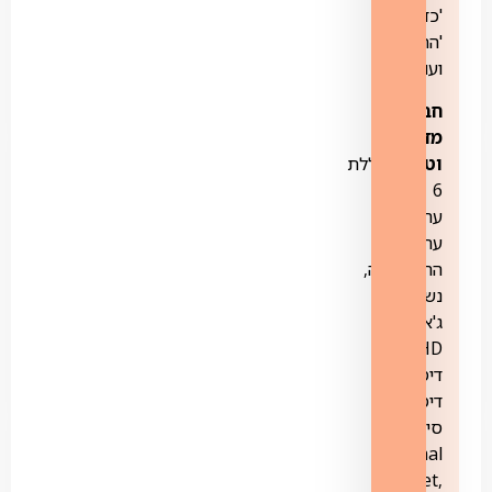
'כדברא',
'החממה'
ועוד.
חבילת
מדע
וטבע-
כוללת
6
ערוצים:
ערוץ
ההיסטוריה,
נשיונל
ג'אוגרפיק
HD,
דיסקברי,
דיסקברי
סיינס,
Animal
Planet,