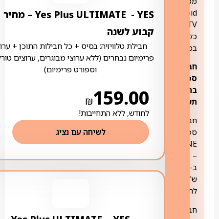
ממירי
Android
YES ‏- ‏ Yes Plus ULTIMATE – מחיר
TV
קבוע לשנה
כלולים
חבילת טלוויזיה: בסיס + כל חבילות התוכן + ערוצ
במחיר
פרימיום נבחרים (ללא ערוצי מבוגרים, ערוצים טורק
חבילות
וספורט פרימיום)
ספורט
בתוספת
159.00
₪
תשלום:
לחודש, ללא התחייבות!
חבילת
לשיחה עם נציג
ספורט
ONE
–
ב-21.90
ש"ח
לחודש
חבילת