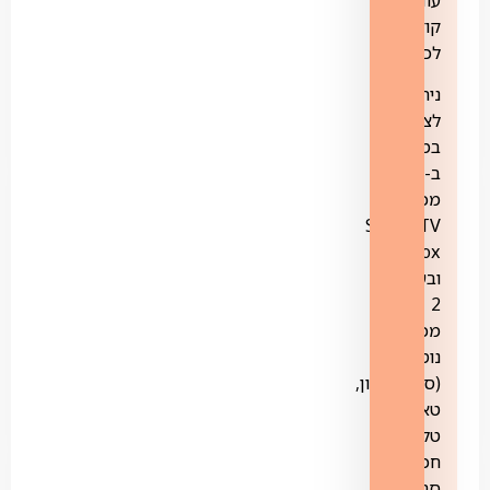
קודם
לכן.
ניתן
לצפות
במקביל
ב-3
מכשירי
STINGTV
Box
ובעוד
2
מכשירים
נוספים
(סמארטפון,
טאבלט,
טלוויזיה
חכמה).
סה"כ