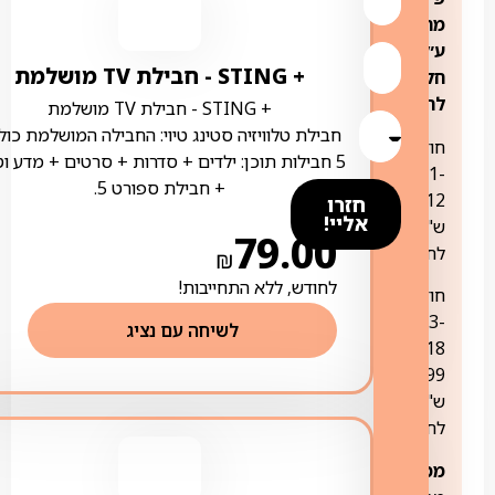
מחירים
ע״פ
+ STING ‏- ‏חבילת TV מושלמת
חלוקה
לחודשים:
+ STING ‏- ‏חבילת TV מושלמת
חבילת טלוויזיה סטינג טיוי: החבילה המושלמת כול
חודשים
5 חבילות תוכן: ילדים + סדרות + סרטים + מדע ו
1-
+ חבילת ספורט 5.
79
12:
חזרו
אליי!
ש"ח
79.00
לחודש
₪
לחודש, ללא התחייבות!
חודשים
13-
לשיחה עם נציג
18:
99
ש"ח
לחודש
ממיר:
2