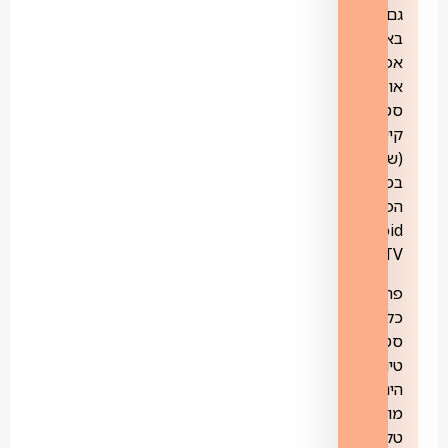
גם
באמצעות
אפליקציה
או
סטרימר
קיים
(שתומך
במערכת
הפעלה
Android
TV)
פרטים
כלליים:
סטינג
טיוי
הינו
מוצר
טלוויזיה