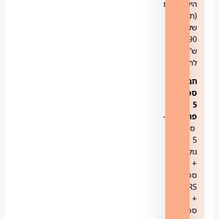
הישראליים
(תוספת
של
79.90
ש"ח
לחודש).
חבילת
ספורט
5
פרימיום
–
ספורט
5
גולד
+
ספורט
5STARS
+
ספורט