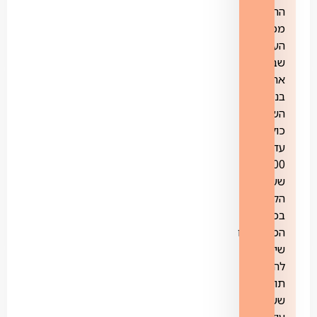
התכניות
מכל
הערוצים
שבוע
אחורה.
בנוסף
השירות
כולל
עד-
100
שעות
הקלטה
בכל
המכשירים
שיאפשרו
להקליט
תוכניות
ששודרו
עוד