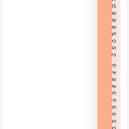
15
מגה
על
מנת
לצפות
באיכות
הגבוהה
ביותר.
לחברה
אין
מוקד
שימור
לקוחות
וכל
תהליך
החיבור
נעשה
באופן