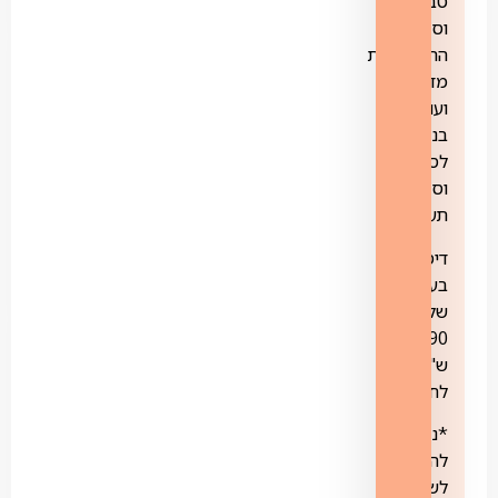
טבע
וסביבה,
הרפתקאות
מדע
ועוד,
בנוסף
לסדרות
וסרטי
תעודה.
דיסקברי+
בעלות
של
19.90
ש"ח
לחודש.
*ניתן
להתחבר
לשירות