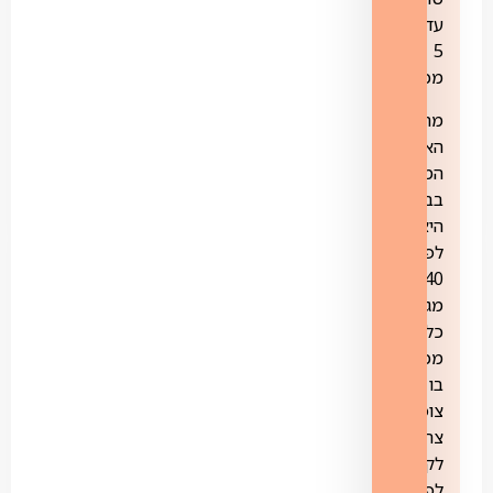
עד
5
מכשירים.
מהירות
האינטרנט
המומלצת
בבית
היא
לפחות
40
מגה.
כל
מכשיר
בו
צופים
צריך
לקבל
לפחות