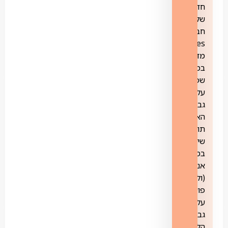
חדש
של
חברת
yes.
מדובר
במוצר
שפועל
על
גבי
האינטרנט
תוך
שימוש
בממיר
אנדרואיד
(ולא
פועל
על
גבי
הלוויין).