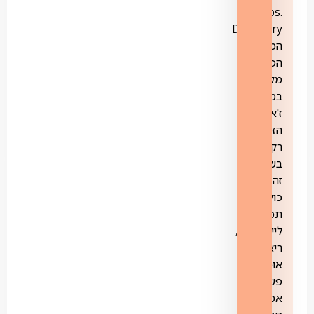
Bros.
Discovery
המציע
הפקות
מקוריות
במגוון
ז'אנרים.
הזמינות
רק
בשירות
זה,
כולל
תכני
לייפסטייל,
ריאליטי,
אוכל,
פשע
אמיתי,