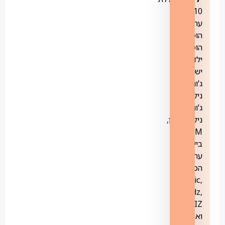
10
ערוצים:
הופ,
הופ!
ילדות
ישראלית,
ג'וניור,
ניק
ג'וניור,
ניקולודיאון,
ZOOM,
בייבי,
ערוץ
הכוכבים,
teennic,
yeskidz,
yesWIZ,
ואת