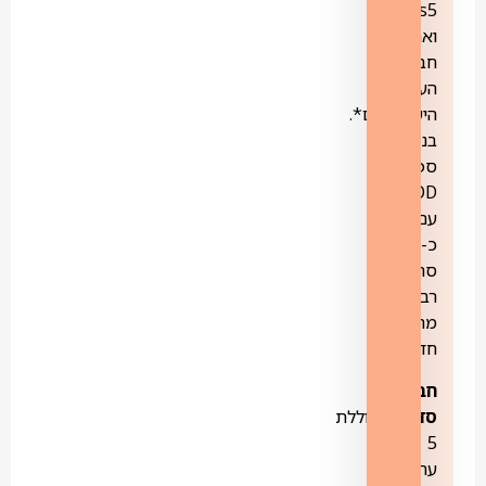
yes5
ואת
חבילת
הערוצים
הישראליים*.
בנוסף
ספריית
VOD
עם
כ-1000
סרטים,
רבים
מהם
חדשים.
חבילת
סדרות-
כוללת
5
ערוצים: