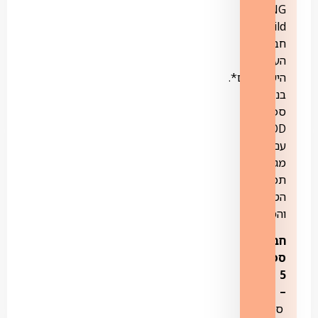
NG
Wild ואת
חבילת
הערוצים
הישראליים*.
בנוסף,
ספריית
VOD
עם
מגוון
תכני
הטבע
והמדע.
חבילת
ספורט
5
–
ספורט