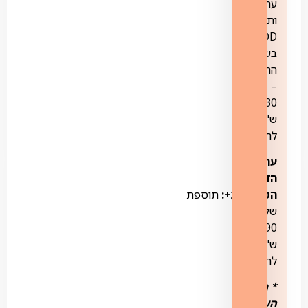
ערוצים
ותכני
VOD
בשפה
הרוסית
–
30
ש"ח
לחודש
ערוץ
הדרמות
הטורקיות+:
תוספת
של
19.90
ש"ח
לחודש.
*
חבילת
הערוצים