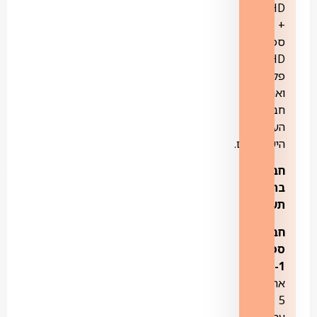
5HD
+
ספורט
5HD
פלוס
ואת
חבילת
הערוצים
הישראליים.
חבילות
בתוספת
תשלום:
חבילת
ספורט
1-
כוללת
את
5
ערוצי