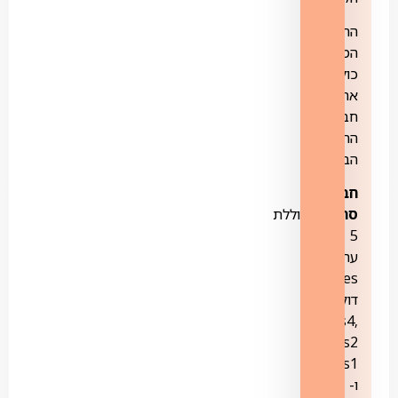
החבילה
המושלמת
כוללת
את
חבילות
התוכן
הבאות:
חבילת
סרטים-
כוללת
5
ערוצים:
yes
דוקו,
yes4,
yes2
,yes1
ו-