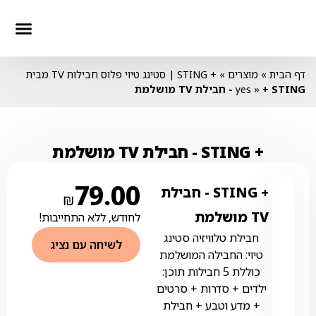
חבילות סלולר
חבילות טלווז
חבילות אינ
דף הבית
»
מוצרים
»
+ STING | סטינג טיוי פלוס חבילות TV מבית
+ STING ‏- ‏חבילת TV מושלמת
»
yes
+ STING ‏- ‏חבילת TV מושלמת
79.00
+ STING ‏- ‏חבילת
₪
TV מושלמת
לחודש, ללא התחייבות!
חבילת טלוויזיה סטינג
לשיחה עם נציג
טיוי: החבילה המושלמת
כוללת 5 חבילות תוכן:
ילדים + סדרות + סרטים
+ מדע וטבע + חבילת