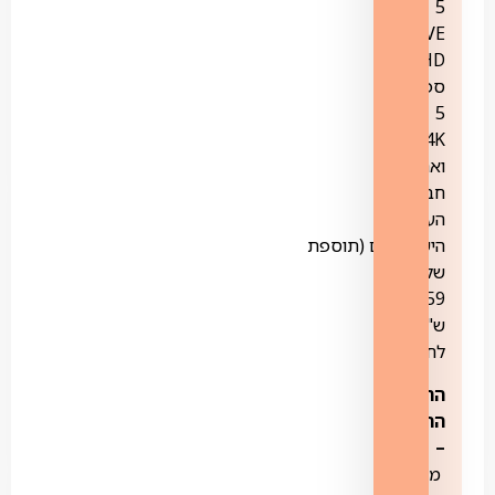
5
LIVE
HD,
ספורט
5
4K
ואת
חבילת
הערוצים
הישראליים (תוספת
של
59
ש"ח
לחודש)
החבילה
הרוסית
–
מגוון