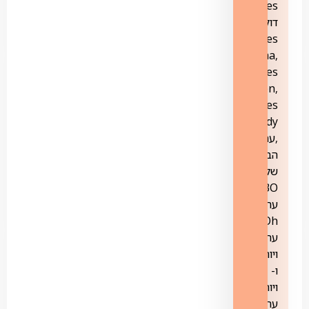
yes
דוקו
yes
Drama,
yes
Action,
yes
Comedy
,ערוץ
הבית
של
HBO-
ערוץ
yesOh,
ערוץ
ויוה
ו-
ויוה+,
ערוץ