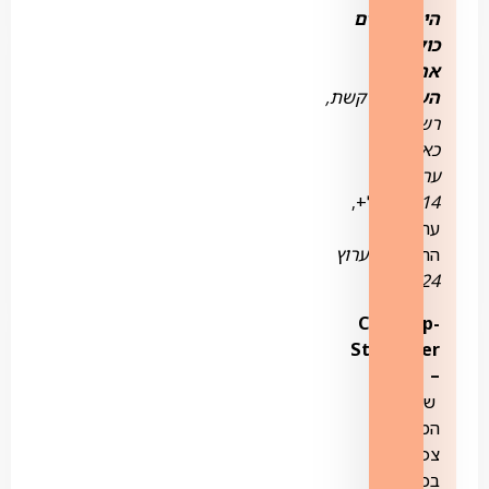
הישראליים
כוללת
את
הערוצים
:
קשת,
רשת,
כאן11,
ערוץ
14,
ישראל+,
ערוץ
החינוכית
וערוץ
24.
CatchUp-
StartOver
–
שירות
המאפשר
צפייה
בכל