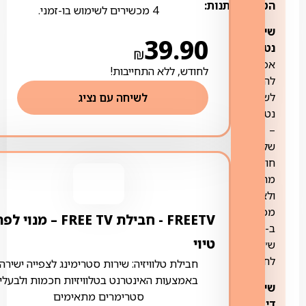
הטבות/מתנות:
4 מכשירים לשימוש בו-זמני.
שירות
39.90
נטפליקס
:
₪
אפשרות
לחודש, ללא התחייבות!
להצטרף
לשירות
לשיחה עם נציג
נטפליקס
–
שלושה
חודשים
מתנה
ולאחר
מכן
FREETV ‏- ‏חבילת FREE TV – מנוי ל
ב-54.90
טיוי
ש״ח
לחודש.
חבילת טלוויזיה: שירות סטרימינג לצפייה ישירה
באמצעות האינטרנט בטלוויזיות חכמות ולבעלי
שירות
סטרימרים מתאימים
דיסני