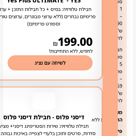
YES ‏- ‏ Yes Plus ULTIMATE
ספורט
1
חבילת טלוויזיה: בסיס + כל חבילות התוכן + ערוצ
–
פרימיום נבחרים (ללא ערוצי מבוגרים, ערוצים טורק
79.90
וספורט פרימיום)
ש"ח
199.00
לחודש
₪
חבילת
לחודש, ללא התחייבות!
ספורט
לשיחה עם נציג
5
פרימיום
–
59
ש"ח
לחודש
משך
דיסני פלוס ‏- ‏חבילת דיסני פלוס
התחייבות:
ללא
חבילת טלוויזיה: שירות הסטרימינג דיסני+ מציע
פירוט
סדרות, סרטים ותוכן בלעדי לצפייה באיכות גבוהה 