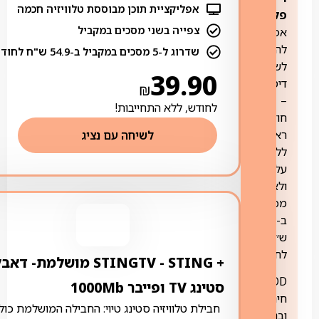
אפליקציית תוכן מבוססת טלוויזיה חכמה
פלוס
:
צפייה בשני מסכים במקביל
אפשרות
להצטרף
שדרוג ל-5 מסכים במקביל ב-54.9 ש"ח לחודש
לשירות
39.90
דיסני+
₪
–
לחודש, ללא התחייבות!
חודש
ראשון
לשיחה עם נציג
ללא
עלות,
ולאחר
מכן
ב-39.90
ש״ח
לחודש.
+ STING ‏- ‏STINGTV מושלמת- דא
VOD
סטינג TV ופייבר 1000Mb
חינם
חבילת טלוויזיה סטינג טיוי: החבילה המושלמת כול
ובנוסף