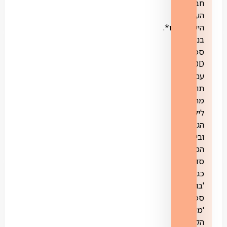
חבילת
הערוצים
הישראליים*.
בנוסף,
ספריית
VOD
עם
תוכן
מתאים
לילדי
הגן
ובית
הספר,
סדרות
כגון:
'בוב
ספוג',
'מיכל
הקטנה',