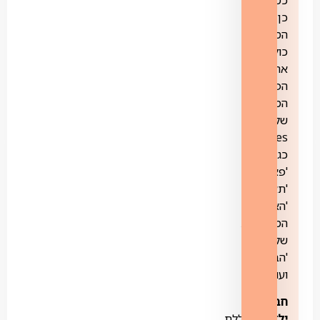
כן
הספרייה
כוללת
את
הפקות
המקום
של
yes
כגון:
'פאודה',
'תאג"ד',
'האחיות
המוצלחות
שלי',
'הבוזגלוס'
ועוד.
חבילת
ילדים-
כוללת