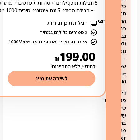
5 חבילות תוכן: ילדים + סדרות + סרטים + מדע ו
כל
+ חבילת ספורט 5 וגם אינטרנט סיבים 1000 מגה
חבילות
התוכן
+
ערוצי
חבילות תוכן נבחרות
פרימיום
2 ממירים כלולים במחיר
נבחרים
אינטרנט סיבים אופטיים עד 1000Mbps
(למידע
נוסף
199.00
₪
–
שאל
לחודש, ללא התחייבות!
את
לשיחה עם נציג
הנציג)
דיסקברי
פלוס:
הינו
שירות
עשיר
בתוכן
מבית
Warner