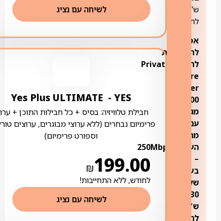
לשיחה עם נציג
ש"ח
לחודש
אפשרות
להצטרפות
לחבילת
Private
Future
Fiber
של
YES ‏- ‏ Yes Plus ULTIMATE
1000
מגה
חבילת טלוויזיה: בסיס + כל חבילות התוכן + ערוצ
עם
פרימיום נבחרים (ללא ערוצי מבוגרים, ערוצים טורק
מהירות
וספורט פרימיום)
העלאה
250Mbps
199.00
–
₪
בעלות
לחודש, ללא התחייבות!
של
130
לשיחה עם נציג
ש"ח
לחודש