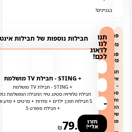
בבניינים!
פרטים
תנו
חבילות נוספות של חבילות אינט
לנו
נוספים:
לדאוג
פרטים
לכם!
נוספים:
חבילת
+ STING ‏- ‏חבילת TV מושלמת
אינטרנט
–
+ STING ‏- ‏חבילת TV מושלמת
ספק
חבילת טלוויזיה סטינג טיוי: החבילה המושלמת כול
ותשתית
5 חבילות תוכן: ילדים + סדרות + סרטים + מדע ו
הסיבים
+ חבילת ספורט 5.
של
פרטנר
חזרו
79.00
אליי!
₪