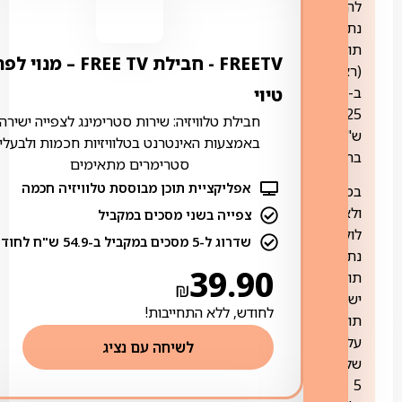
להשכרת
נתב
תומך
FREETV ‏- ‏חבילת FREE TV – מנוי ל
(ראוטר)
ב-
טיוי
25
חבילת טלוויזיה: שירות סטרימינג לצפייה ישירה
ש"ח
באמצעות האינטרנט בטלוויזיות חכמות ולבעלי
בחודש.
סטרימרים מתאימים
אפליקציית תוכן מבוססת טלוויזיה חכמה
במידה
ולא
צפייה בשני מסכים במקביל
לוקחים
שדרוג ל-5 מסכים במקביל ב-54.9 ש"ח לחודש
נתב
39.90
תומך,
₪
ישנה
לחודש, ללא התחייבות!
תוספת
עלות
לשיחה עם נציג
של
5