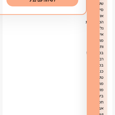
לשיחה עם נציג
של
סיבים
אופטיים
המאפשרת
גלישת
אינטרנט
מהירה
ותמיכה
במכשירים
רבים
במקביל
כגון
טלוויזיה,
מחשב,
מוזיקה,
בית
חכם,
אבטחה
ועוד.