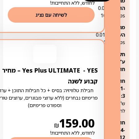
מהירות
לחודש, ללא התחייבות!
הורדה:
0.01-
לשיחה עם נציג
1000Mbps
מהירות
העלאה:
0.01-
100Mbps
חלוקה
ע"פ
חודשים:
YES ‏- ‏ Yes Plus ULTIMATE – מחיר
קבוע לשנה
חודשים
1-
חבילת טלוויזיה: בסיס + כל חבילות התוכן + ערוצ
69
3:
פרימיום נבחרים (ללא ערוצי מבוגרים, ערוצים טורק
ש"ח
וספורט פרימיום)
לחודש
159.00
חודשים
₪
4-
לחודש, ללא התחייבות!
120
12: