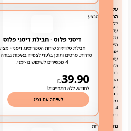
עלות
התקנה:
במבצע
ללא
עלות
(מלבד
דיסני פלוס ‏- ‏חבילת דיסני פלוס
היישובים:
חבילת טלוויזיה: שירות הסטרימינג דיסני+ מציע
אורנית,
סדרות, סרטים ותוכן בלעדי לצפייה באיכות גבוהה 
עומר
4 מכשירים לשימוש בו-זמני.
ולהבים,
בהן
39.90
ההתקנה
₪
בעלות)
לחודש, ללא התחייבות!
בבניינים
לשיחה עם נציג
מעל
4
דירות
נתב:
אפשרות