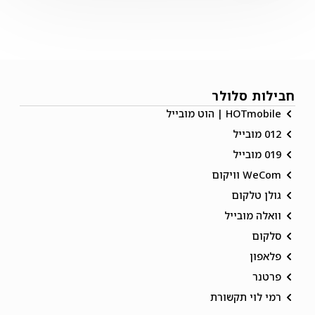
חבילות סלולר
HOTmobile | הוט מובייל
012 מובייל
019 מובייל
WeCom וויקום
גולן טלקום
וואלה מובייל
סלקום
פלאפון
פרטנר
רמי לוי תקשורת