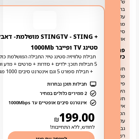
ש"ח
בחודש
על
מתאם
סיב
+ STING ‏- ‏STINGTV מושלמת- דא
אופטי
סטינג TV ופייבר 1000Mb
פרטים
כלליים:
חבילת טלוויזיה סטינג טיוי: החבילה המושלמת כול
5 חבילות תוכן: ילדים + סדרות + סרטים + מדע ו
תשתית
+ חבילת ספורט 5 וגם אינטרנט סיבים 1000 מגה
פרטנר
פייבר
חבילות תוכן נבחרות
הינה
2 ממירים כלולים במחיר
תשתית
אינטרנט סיבים אופטיים עד 1000Mbps
אינטרנט
199.00
הפועלת
₪
על
לחודש, ללא התחייבות!
גבי
רשת