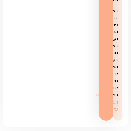
בשלב
זה,
פריסת
הרשת
נעשתה
בשכונות
מרכזיות
בערים
השונות.
לרשימה
מעודכנת
לחצו
כאן:
פריסת
רשת
פייבר
.