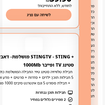
לחודש, ללא התחייבות!
פרטים
כלליים:
לשיחה עם נציג
התשלום
וכל
ההתנהלות
של
הלקוח
נעשית
רק
+ STING ‏- ‏STINGTV מושלמת- דא
מול
חברת
סטינג TV ופייבר 1000Mb
פרטנר,
חבילת טלוויזיה סטינג טיוי: החבילה המושלמת כול
ללא
5 חבילות תוכן: ילדים + סדרות + סרטים + מדע ו
פיצול
+ חבילת ספורט 5 וגם אינטרנט סיבים 1000 מגה
החבילה
לשתי
חבילות תוכן נבחרות
חברות
2 ממירים כלולים במחיר