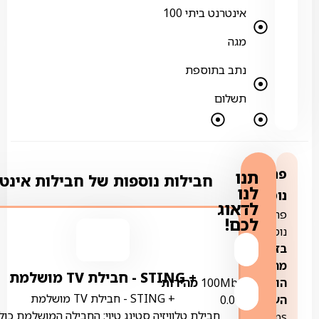
אינטרנט ביתי 100
מגה
נתב בתוספת
תשלום
פרטים
תנו
חבילות נוספות של חבילות אינט
לנו
נוספים:
לדאוג
פרטים
לכם!
נוספים:
בזק:
מהירות
+ STING ‏- ‏חבילת TV מושלמת
הורדה:
100Mbps
מהירות
+ STING ‏- ‏חבילת TV מושלמת
העלאה:
0.01-
חבילת טלוויזיה סטינג טיוי: החבילה המושלמת כול
3Mbps