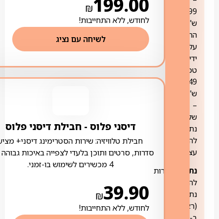
199.00
₪
99
לחודש, ללא התחייבות!
ש"ח-
התקנה
לשיחה עם נציג
על
ידי
טכנאי,
49
ש"ח
–
שליחות
דיסני פלוס ‏- ‏חבילת דיסני פלוס
נתב
להתקנה
חבילת טלוויזיה: שירות הסטרימינג דיסני+ מציע
עצמית.
סדרות, סרטים ותוכן בלעדי לצפייה באיכות גבוהה 
4 מכשירים לשימוש בו-זמני.
נתב:
אפשרות
להשכרת
39.90
₪
נתב
(ראוטר)
לחודש, ללא התחייבות!
ב-