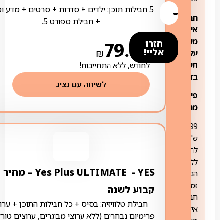
5 חבילות תוכן: ילדים + סדרות + סרטים + מדע ו
חבילת
+ חבילת ספורט 5.
אינטרנט
משולבת
חזרו
79.00
אליי!
₪
על
תשתית
לחודש, ללא התחייבות!
בזק
לשיחה עם נציג
פירוט
מחירים:
99
ש"ח
לחודש
ללא
YES ‏- ‏ Yes Plus ULTIMATE – מחיר
הגבלת
זמן
קבוע לשנה
חבילת
חבילת טלוויזיה: בסיס + כל חבילות התוכן + ערוצ
אינטרנט
פרימיום נבחרים (ללא ערוצי מבוגרים, ערוצים טורק