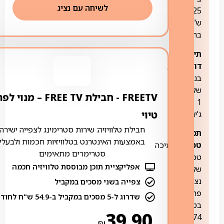
לשיחה עם נציג
25
ש"ח
בחודש
תיבת
דוא"ל:
כן,
בנפח
של
FREETV ‏- ‏חבילת FREE TV – מנוי ל
1
טיוי
ג'יגה.
חבילת טלוויזיה: שירות סטרימינג לצפייה ישירה
תמיכה
באמצעות האינטרנט בטלוויזיות חכמות ולבעלי
טכנית:
תמיכה
סטרימרים מתאימים
טכנית
אפליקציית תוכן מבוססת טלוויזיה חכמה
של
נציגי
צפייה בשני מסכים במקביל
פרטנר
שדרוג ל-5 מסכים במקביל ב-54.9 ש"ח לחודש
בטלפון
39.90
5474*
₪