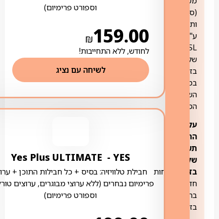
משולבת
וספורט פרימיום)
(ספק
ותשתית
159.00
ע"ג
₪
ADSL
לחודש, ללא התחייבות!
של
לשיחה עם נציג
בזק
במסגרת
השוק
הסיטונאי)
עלות
התקנת
תשתית
YES ‏- ‏ Yes Plus ULTIMATE
של
בזק:
ללקוחות
חבילת טלוויזיה: בסיס + כל חבילות התוכן + ערוצ
חדשים
פרימיום נבחרים (ללא ערוצי מבוגרים, ערוצים טורק
בתשתית
וספורט פרימיום)
בזק
–