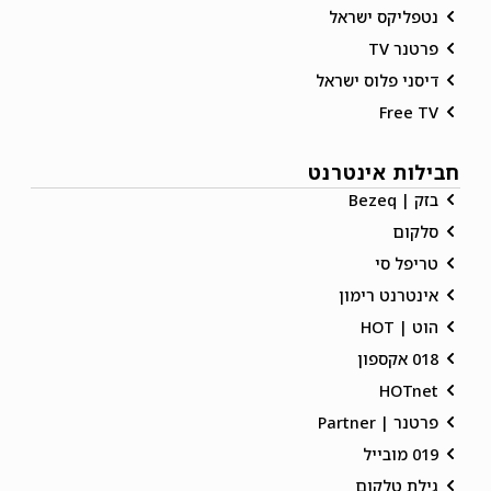
נטפליקס ישראל
פרטנר TV
דיסני פלוס ישראל
Free TV
חבילות אינטרנט
בזק | Bezeq
סלקום
טריפל סי
אינטרנט רימון
הוט | HOT
018 אקספון
HOTnet
פרטנר | Partner
019 מובייל
גילת טלקום