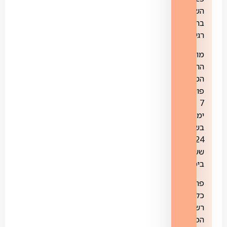
השיחה
בתשלום
רגיל.
מוקד
התמיכה
הטכנית
פועל
7
ימים
בשבוע,
24
שעות
ביממה.
פרטים
כלליים:
רשת
הפייבר