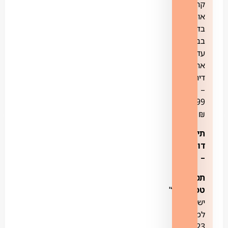
קרקע
או
בדירה
בבניין
עד
ארבע
דירות
–
499
₪
תיבת
דוא"ל:
–
תמיכה
טכנית:
טל'
ישיר
למוקד:
3123*