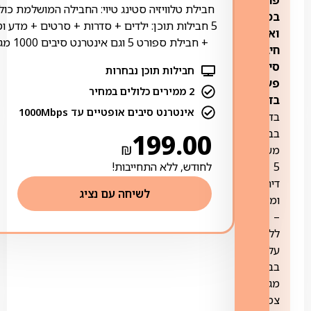
חבילת טלוויזיה סטינג טיוי: החבילה המושלמת כול
במידה
5 חבילות תוכן: ילדים + סדרות + סרטים + מדע ו
ואין
+ חבילת ספורט 5 וגם אינטרנט סיבים 1000 מגה
חיבור
סיבים
חבילות תוכן נבחרות
פעיל
2 ממירים כלולים במחיר
בדירה
אינטרנט סיבים אופטיים עד 1000Mbps
בדירה
בבניין
199.00
₪
משותף
5
לחודש, ללא התחייבות!
דירות
לשיחה עם נציג
ומעלה
–
ללא
עלות
בבית
מגורים
צמוד