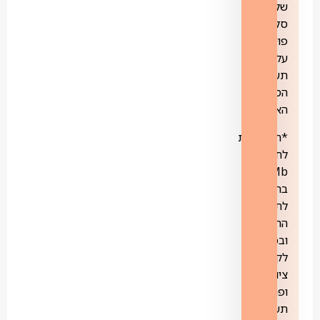
של
סלקום
פועלת
על
תשתית
הסיבים
האופטיים.
*הצטרפות
לחבילת
1000Mb
בהתאם
לתנאי
התכנית
‏ובכפוף
לקיום
ציוד
ופריסת
תשתית