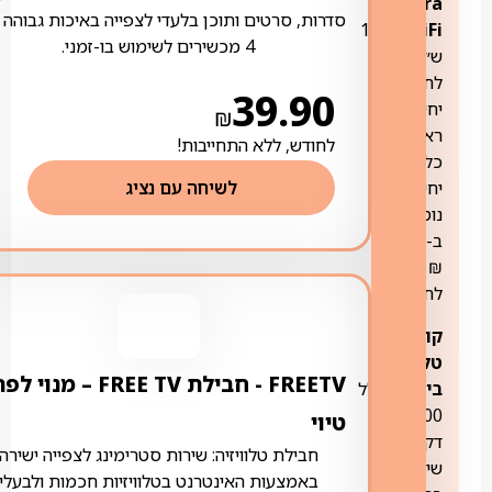
Ultra
סדרות, סרטים ותוכן בלעדי לצפייה באיכות גבוהה 
WiFi:
ב-10
4 מכשירים לשימוש בו-זמני.
ש״ח
לחודש
39.90
יחידה
₪
ראשונה,
לחודש, ללא התחייבות!
כל
לשיחה עם נציג
יחידה
נוספת
ב-14.9
₪
לחודש
קו
טלפון
FREETV ‏- ‏חבילת FREE TV – מנוי ל
ביתי:
הכולל
1,000
טיוי
דקות
חבילת טלוויזיה: שירות סטרימינג לצפייה ישירה
שיחה
באמצעות האינטרנט בטלוויזיות חכמות ולבעלי