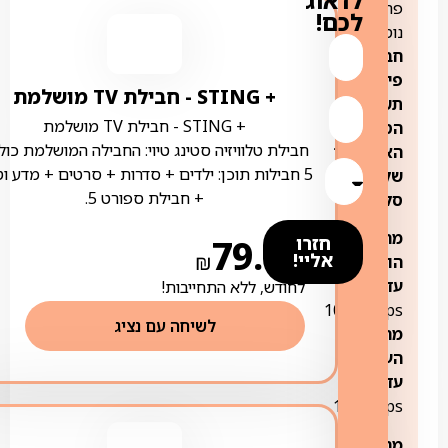
לדאוג
פרטים
לכם!
נוספים:
חבילת
פייבר-
+ STING ‏- ‏חבילת TV מושלמת
תשתית
+ STING ‏- ‏חבילת TV מושלמת
הסיבים
חבילת טלוויזיה סטינג טיוי: החבילה המושלמת כול
האופטיים
5 חבילות תוכן: ילדים + סדרות + סרטים + מדע ו
של
+ חבילת ספורט 5.
סלקום
מהירות
חזרו
79.00
אליי!
₪
הורדה
עד:
0.01-
לחודש, ללא התחייבות!
1000Mbps
לשיחה עם נציג
מהירות
העלאה
עד:
0.01-
100Mbps
מחיר