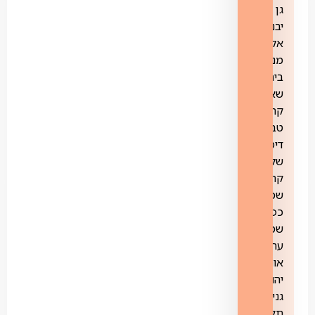
גן
יבנה,
אלפי
מנשה,
בית
שאן,
קרית
טבעון,
דימונה,
שלומי,
קריית
שמונה,
כפר
שמריהו,
ערד,
אור
יהודה,
גני
תקווה,