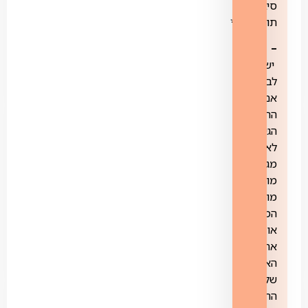
סיבים
תומכים**
–
יש
לברר
אם
התשתית
הגיעה
לאזור
מגוריכם
מול
מוקד
המכירות
או
אתר
האינטרנט
של
החברה