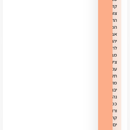
קדימה
צורן,
הוד
השרון,
אבן
יהודה,
להבים,
מבשרת
ציון,
עכו,
תל
מונד,
יבנה,
נהריה,
כפר
ורדים,
קריית
ים,