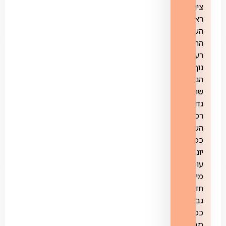
ציונה,
ראש
העין,
הרצליה,
רעננה,
נוף
הגליל,
שוהם,
גדרה,
רמת
השרון,
כפר
יונה,
עומר,
מיתר,
חדרה,
גבעתיים,
כפר
סבא,