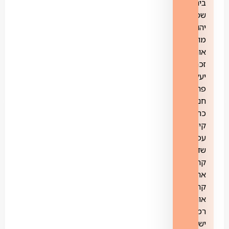
בית
שמש,
יהוד
מונוסון,
אורנית,
זכרון
יעקב,
פרדס
חנה
כרכור,
קיסריה,
עפולה,
שדרות,
קרית
אתא,
קריית
אונו,
רמת
ישי,