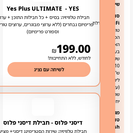
שירותים:
YES ‏- ‏ Yes Plus ULTIMATE
סופר
חבילת טלוויזיה: בסיס + כל חבילות התוכן + ערוצ
WiFi:
להגדלת
פרימיום נבחרים (ללא ערוצי מבוגרים, ערוצים טורק
טווח
וספורט פרימיום)
הפריסה
האלחוטית
199.00
₪
בעלות
לחודש, ללא התחייבות!
של
10
לשיחה עם נציג
ש"ח
ליחידה
(עד
שתי
יחידות)
מגדיל
טווח
דיסני פלוס ‏- ‏חבילת דיסני פלוס
Mesh
חבילת טלוויזיה: שירות הסטרימינג דיסני+ מציע