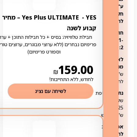
ע"פ
חלוקה
YES ‏- ‏ Yes Plus ULTIMATE – מחיר
לחודשים:
קבוע לשנה
חודשים
חבילת טלוויזיה: בסיס + כל חבילות התוכן + ערוצ
1-
פרימיום נבחרים (ללא ערוצי מבוגרים, ערוצים טורק
2:
חינם
וספורט פרימיום)
לאחר
159.00
מכן:
119
₪
ש"ח
לחודש, ללא התחייבות!
לחודש
לשיחה עם נציג
נתב:
בתוספת
של
25
ש"ח לחודש
אפשרויות
להוספת