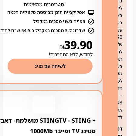
בחיוג
סטרימרים מתאימים
ליעדים
אפליקציית תוכן מבוססת טלוויזיה חכמה
בארץ
צפייה בשני מסכים במקביל
בעלות
על
שדרוג ל-5 מסכים במקביל ב-54.9 ש"ח לחודש
20
39.90
ש"ח
₪
לחודש.
לחודש, ללא התחייבות!
תעריף
בשימוש
לשיחה עם נציג
מעבר
לכמות
הדקות
–
14.8
אגורות
לדקה.
+ STING ‏- ‏STINGTV מושלמת- דא
דמי
סטינג TV ופייבר 1000Mb
פריסה: