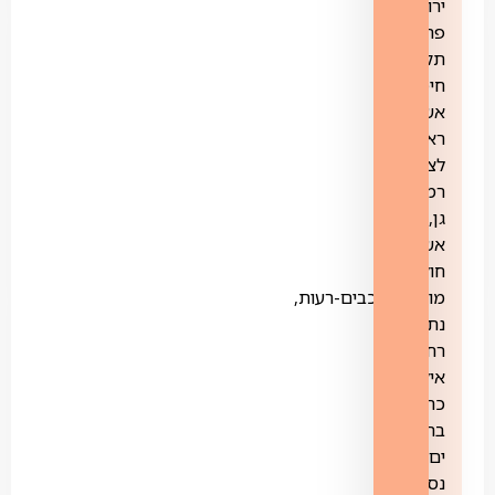
ירושלים,
פתח
תקווה,
חיפה,
אשקלון,
ראשון
לציון,
רמת
גן,
אשדוד,
חולון,
מודיעין-מכבים-רעות,
נתניה,
רחובות,
אילת,
כרמיאל,
בת
ים,
נס