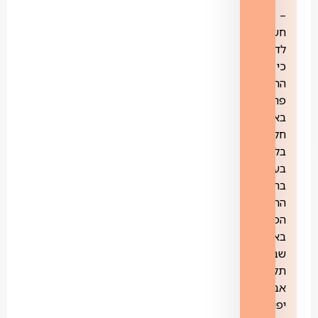
–
חשוב
לדעת
כי
התשתית
פרוסה
באופן
חלקי
בלבד
בערים
בהן
התבצעה
הפריסה:
באר
שבע,
תל
אביב
יפו,