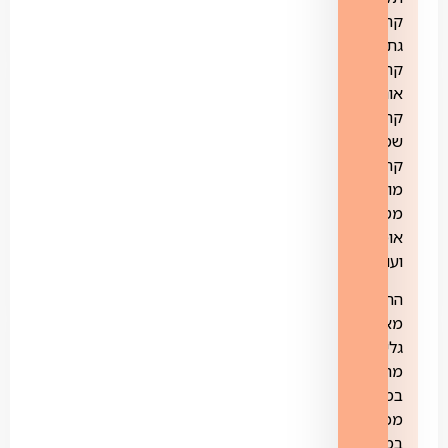
קרית
גת,
קרית
אונו,
קרית
שמונה,
קריית
מוצקין,
מטולה,
אופקים
ועוד.
הרשת
מאפשרת
גלישה
מהירה
במספר
מכשירים
במקביל,