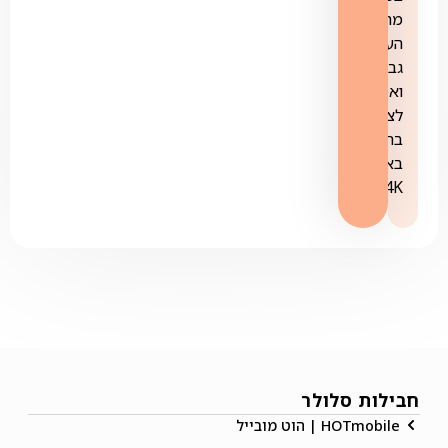
מהירות
העלאה
גבוהה
ואפשרות
לצפות
בתוכן
באיכות
4K.
חבילות סלולר
HOTmobile | הוט מובייל