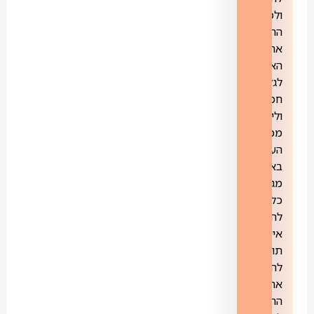
ולכם
ההורים
את
האפשרות
לגלוש
חכם
וליהנות
מכל
העולמות.
באמצעות
מגוון
כלים
להתאמה
אישית
תוכלו
להתאים
את
ההגנה