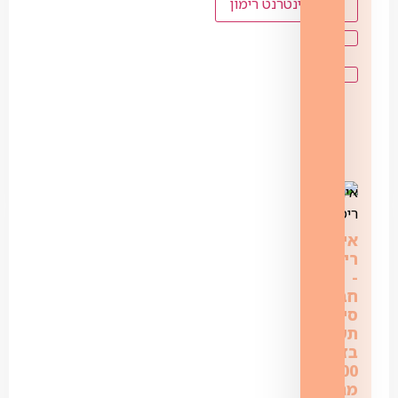
לנציג אינטרנט רימון
אינטרנט
רימון
‏-
‏‏חבילת
סיבים
תשתית
בזק
300
מגה