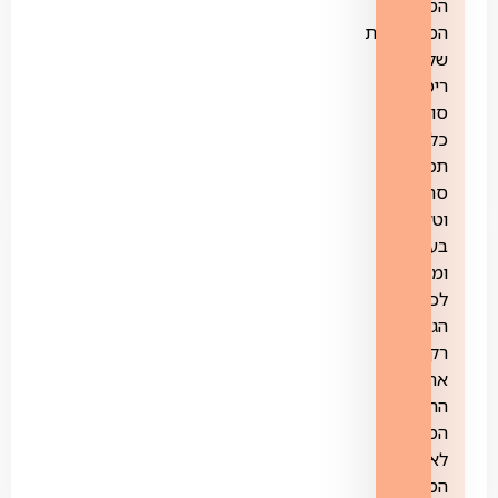
הסינון
המתקדמות
של
רימון
סורקות
כל
תמונה,
סרטון
וטקסט
בעמוד
ומגישות
לכם
הגולשים
רק
את
התוכן
המתאים
לאופי
הסינון