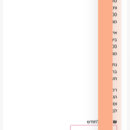
ספק
ותשתית
200
מגה
אינטרנט
ביתי
200
מגה
נתב
בתוספת
תשלום
רמות
הגנה
וסינון
לבחירה
₪
109.00
לחודש