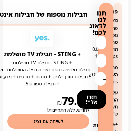
פרטים
תנו
חבילות נוספות של חבילות אינט
לנו
נוספים:
לדאוג
פרטים
לכם!
נוספים:
מהירות
הורדה:
0.01-
+ STING ‏- ‏חבילת TV מושלמת
1000Mbps
+ STING ‏- ‏חבילת TV מושלמת
מהירות
חבילת טלוויזיה סטינג טיוי: החבילה המושלמת כול
העלאה:
0.01-
5 חבילות תוכן: ילדים + סדרות + סרטים + מדע ו
100Mbps
+ חבילת ספורט 5.
עלות
חזרו
79.00
התקנת
אליי!
₪
תשתית:
99
לחודש, ללא התחייבות!
ש"ח
לשיחה עם נציג
**הצטרפות