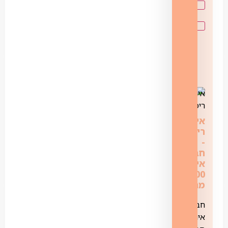
אינטרנט
רימון
‏-
‏חבילת
אינטרנט
200
מגה
חבילת
אינטרנט