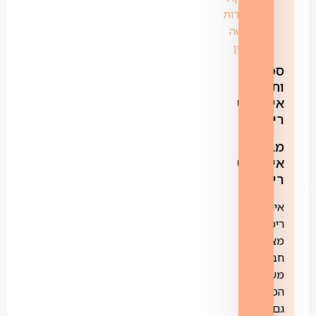
מהירות
גלישה
רימון
ספק
ותשתית
אינטרנט
רימון
מבצעי
אינטרנט
רימון
אינטרנט
רימון
מציעה
חבילות
משולבות
הכוללת
גם