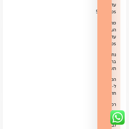
עד
500Mbps
מהירות
העלאה
עד
50Mbps
נתב
בתוספת
תשלום
המחיר
ל-6
חודשים
רמות
הגנה
וסינון
לבחירה