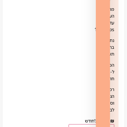
מהירות
העלאה
עד
100Mbps
נתב
בתוספת
תשלום
המחיר
ל-6
חודשים
רמות
הגנה
וסינון
לבחירה
₪
110.00
לחודש