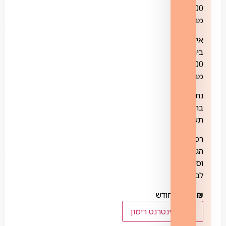
100
מגה
אינטרנט
ביתי
100
מגה
נתב
בתוספת
תשלום
רמות
הגנה
וסינון
לבחירה
₪
99.00
לחודש
לנציג אינטרנט רימון