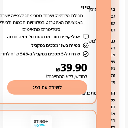
טיוי
בינונית:
בנוסף
חבילת טלוויזיה: שירות סטרימינג לצפייה ישירה
גם
באמצעות האינטרנט בטלוויזיות חכמות ולבעלי
מהלבשה
סטרימרים מתאימים
תחתונה.
אפליקציית תוכן מבוססת טלוויזיה חכמה
גבוהה:
מלבוש
צפייה בשני מסכים במקביל
חלקי,
שדרוג ל-5 מסכים במקביל ב-54.9 ש"ח לחודש
צמצום
שידורי
39.90
טלוויזיה
₪
ותכני
לחודש, ללא התחייבות!
וידאו.
לשיחה עם נציג
הרמטית:
מתכנים
שאינם
תואמים
אורח
חיים
תורני.