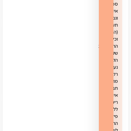
ספק
אינטרנט
וגם
תשתית
(התשלום
וכל
ההתנהלות
של
הלקוח
נעשית
רק
מול
חברת
אינטרנט
רימון,
ללא
פיצול
החבילה
לשתי