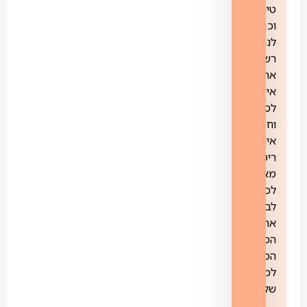
טיימר
וכן
לנהל
רשימת
אתרים
אישית
לסינון
וחסימה.
אינטרנט
רימון
מאפשר
לכם
לבחור
את
המסלול
המתאים
למשפחה
שלכם.