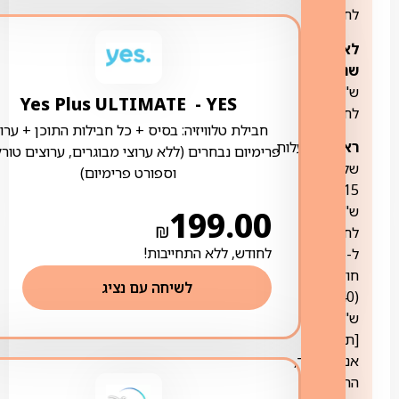
לחודש
לאחר
שנה:
144
ש"ח
YES ‏- ‏ Yes Plus ULTIMATE
לחודש
חבילת טלוויזיה: בסיס + כל חבילות התוכן + ערוצ
ראוטר:
בעלות
פרימיום נבחרים (ללא ערוצי מבוגרים, ערוצים טורק
של
וספורט פרימיום)
15
ש"ח
199.00
₪
לחודש
לחודש, ללא התחייבות!
ל-36
חודשים
לשיחה עם נציג
(540
ש"ח)
[תשתית
אנלימיטייד,
התנהלות