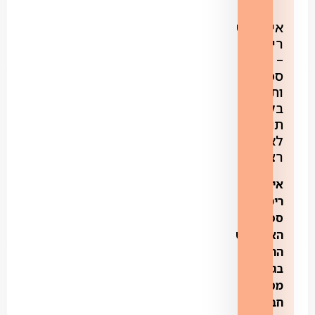
אינטרנט
רימון
–
ספק
ותשתית
בלי
תוכן
לא
רצוי
אינטרנט
רימון,
ספקית
האינטרנט
הרביעית
בגודלה,
מספקת
חבילות