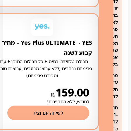
לחבילה
זו
בהתאם
לאזורי
פריסת
תשתית
YES ‏- ‏ Yes Plus ULTIMATE – מחיר
הסיבים
של
קבוע לשנה
אנלימיטד
חבילת טלוויזיה: בסיס + כל חבילות התוכן + ערוצ
בלבד**
פרימיום נבחרים (ללא ערוצי מבוגרים, ערוצים טורק
וספורט פרימיום)
מחיר
ע"פ
159.00
חלוקה
₪
לחודשים:
לחודש, ללא התחייבות!
חודשים
לשיחה עם נציג
1-
124
12:
ש"ח