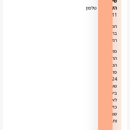
שירות
הלקוחות:
טלפון
8911*
השיחה
בתשלום
רגיל.
מוקד
התמיכה
הטכנית
פועל
24
שעות
ביממה
לא
כולל
שבתות
וחגים.