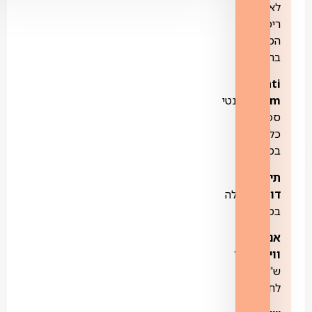
לאינטרנט
רימון
המופיעה
בהפניות.
Anti
Spam:
אנטי
ספאם
כלול
במחיר.
תיבת
דואר:
כלולה
במחיר.
אנטי
ווירוס:
10
ש"ח
לחודש.