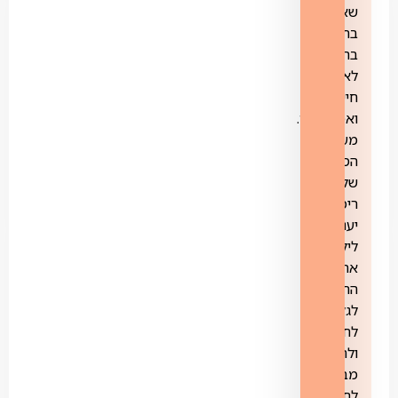
שאתם
בחרתם
בהתאם
לאורח
חייכם
ואמונתכם.
מערכות
הסינון
של
רימון
יעניקו
לילדיכם
את
החופש
לגלוש,
לחקור
ולהתנסות
מבלי
לחשוש,