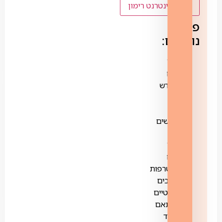
לנציג אינטרנט רימון
פרטים
נוספים:
110
ש"ח
לחודש
ל-
6
חודשים
ואז
130
ש"ח
הצטרפות
לסיבים
אופטיים
בהתאם
לציוד