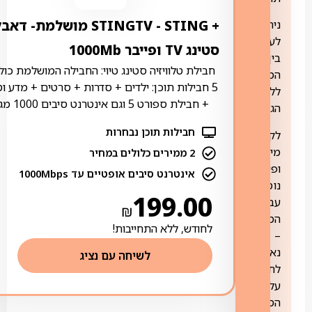
+ STING ‏- ‏STINGTV מושלמת- דא
ניתן
לעבור
סטינג TV ופייבר 1000Mb
בין
חבילת טלוויזיה סטינג טיוי: החבילה המושלמת כול
המסלולים
5 חבילות תוכן: ילדים + סדרות + סרטים + מדע ו
ללא
+ חבילת ספורט 5 וגם אינטרנט סיבים 1000 מגה
הגבלה.
חבילות תוכן נבחרות
לקבלת
מידע
2 ממירים כלולים במחיר
ופירוט
אינטרנט סיבים אופטיים עד 1000Mbps
נוסף
199.00
עבור
₪
המסלולים
לחודש, ללא התחייבות!
–
נא
לשיחה עם נציג
לחצו
על
הסקירה