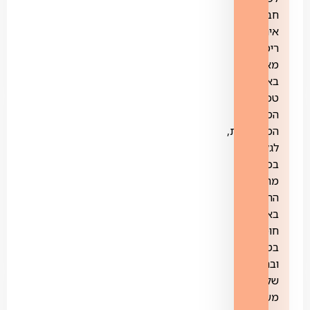
חברות).
אינטרנט
רימון
מאפשרת,
באמצעות
טכנולוגיית
הסינון
המתקדמת,
לגלוש
בכל
מרחבי
הרשת
באופן
חופשי,
בטוח
ובראש
שקט.
מערכות