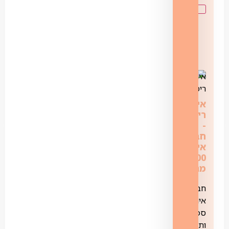
אינטרנט
רימון
‏-
‏חבילת
אינטרנט
100
מגה
חבילת
אינטרנט
ספק
ותשתית