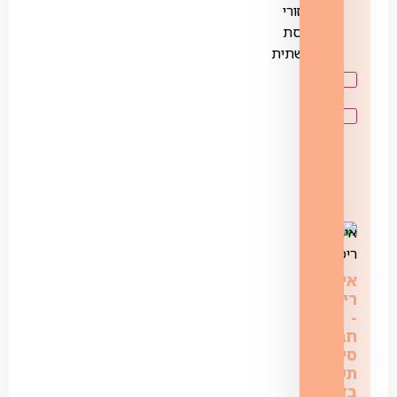
ובאזורי
פריסת
התשתית
אינטרנט
רימון
‏-
‏‏חבילת
סיבים
תשתית
בזק