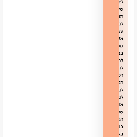
לצרכים
שלכם:
תוכלו
לבחור
על
אלו
מכשירים
בבית
להגן,
להגדיר
רמת
הגנה
לבית,
לנהל
את
שעות
הגלישה
בבית
באמצעות