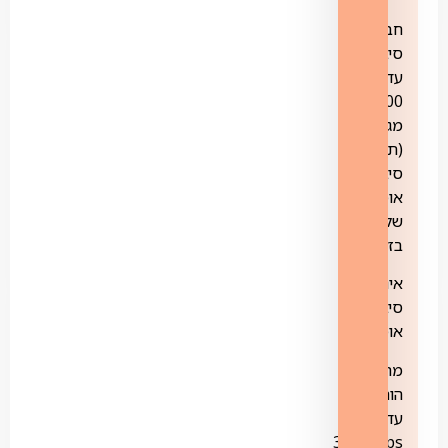
חבילת
סיבים
עד
300
מגה
(תשתית
סיבים
אופטיים
של
בזק)
אינטרנט
סיבים
אופטיים
מהירות
הורדה
עד
300Mbps