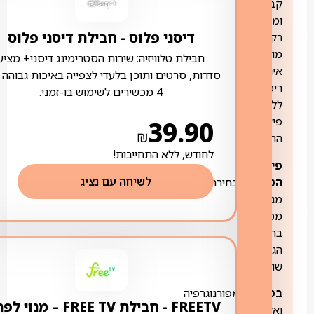
קבועה
ומלאה
דיסני פלוס ‏- ‏חבילת דיסני פלוס
רק
מול
חבילת טלוויזיה: שירות הסטרימינג דיסני+ מציע
אינטרנט
סדרות, סרטים ותוכן בלעדי לצפייה באיכות גבוהה 
רימון
4 מכשירים לשימוש בו-זמני.
ללא
פיצול
39.90
₪
החבילה].
לחודש, ללא התחייבות!
פירוט
לשיחה עם נציג
הטבות:
לבחירתכם
מגוון
מסלולים
ברמות
הגנה
שונות:
בסיסית:
מפורנוגרפיה
FREETV ‏- ‏חבילת FREE TV – מנוי ל
ואלימות.