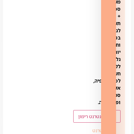
משולבות
ספק
+
תשתית
לגלישה
בטוחה
וחכמה
יותר.
גלישה
ללא
חשיפה
לפורנוגרפיה,
אלימות,
סמים
ופדופיליה.
עוד באינטרנט רימון
אינטרנט