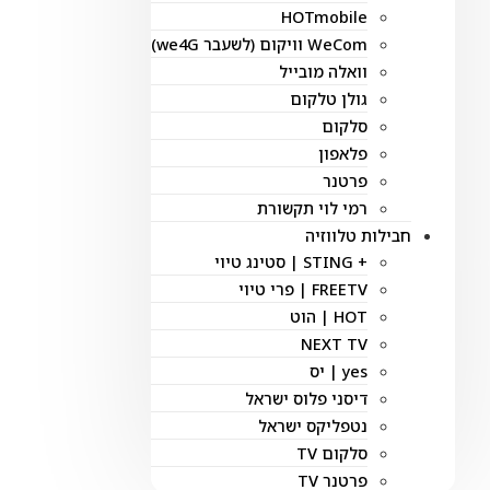
HOTmobile
WeCom וויקום (לשעבר we4G)
וואלה מובייל
גולן טלקום
סלקום
פלאפון
פרטנר
רמי לוי תקשורת
חבילות טלווזיה
+ STING | סטינג טיוי
FREETV | פרי טיוי
HOT | הוט
NEXT TV
yes | יס
דיסני פלוס ישראל
נטפליקס ישראל
סלקום TV
פרטנר TV