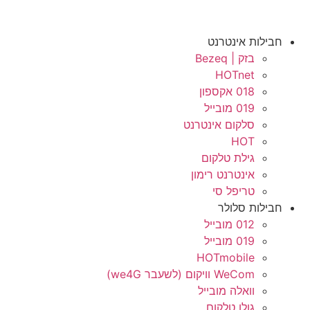
חבילות אינטרנט
בזק | Bezeq
HOTnet
018 אקספון
019 מובייל
סלקום אינטרנט
HOT
גילת טלקום
אינטרנט רימון
טריפל סי
חבילות סלולר
012 מובייל
019 מובייל
HOTmobile
WeCom וויקום (לשעבר we4G)
וואלה מובייל
גולן טלקום