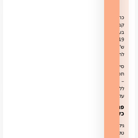
כתובת
קבועה
בעלות
14.9
ש"ח
לחודש
סינון
תכנים
–
ללא
עלות
פרטים
כלליים:
גילת
טלקום