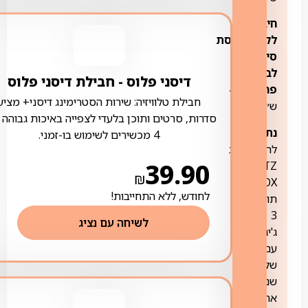
חיבור
לקוח/פריסת
סיב
לבית
דיסני פלוס ‏- ‏חבילת דיסני פלוס
פרטי:
499
חבילת טלוויזיה: שירות הסטרימינג דיסני+ מציע
ש״ח
סדרות, סרטים ותוכן בלעדי לצפייה באיכות גבוהה 
נתב:
ניתן
4 מכשירים לשימוש בו-זמני.
לרכוש נתב
39.90
FRITZ
₪
BOX,
לחודש, ללא התחייבות!
תומך
3
לשיחה עם נציג
ג'יגה,
עם
שלוש
שנות
אחריות,