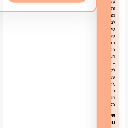
עצמית
ותמיכה
מרחוק
לבעלי
סיב
פעיל
בזק
במבצע
השקה
–
ללא
עלות
,לציוד
בשכירות
חודשית
בלבד.
שירותים
נוספים: