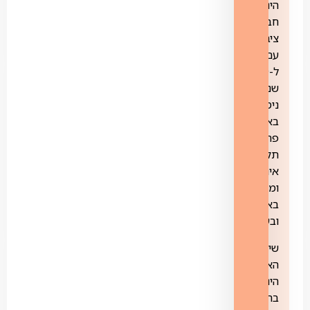
הינה
חברה
ציבורית
עם מעל
ל-30
שנות
ניסיון
באספקת
פתרונות
תקשורת,
אינטרנט
ומחשוב
בארץ
ובעולם.
שירותי
האינטרנט
הינם
בהתאם