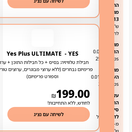
לשיחה עם נציג
החל
מחודש
149
13:
ש"ח
לחודש
מהירות
הורדה:
0.01-
YES ‏- ‏ Yes Plus ULTIMATE
2500Mbps
חבילת טלוויזיה: בסיס + כל חבילות התוכן + ערוצ
פרימיום נבחרים (ללא ערוצי מבוגרים, ערוצים טורק
מהירות
וספורט פרימיום)
העלאה:
0.01-
250Mbps
199.00
₪
עלות
התקנת
לחודש, ללא התחייבות!
סיב
לשיחה עם נציג
לדירה:
החל
מ-169
ש"ח