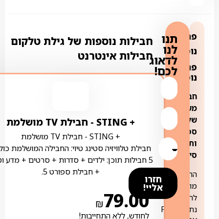
פרטים
תנו
חבילות נוספות של גילת טלקום
לנו
נוספים:
חבילות אינטרנט
לדאוג
פרטים
לכם!
נוספים:
חבילה
משולבת
של
+ STING ‏- ‏חבילת TV מושלמת
ספק
+ STING ‏- ‏חבילת TV מושלמת
ותשתית
חבילת טלוויזיה סטינג טיוי: החבילה המושלמת כול
סיבים
5 חבילות תוכן: ילדים + סדרות + סרטים + מדע ו
+ חבילת ספורט 5.
החבילה
חזרו
מוצעת
אליי!
79.00
לרוכשי
₪
נתב FRITZ
לחודש, ללא התחייבות!