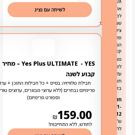
BOX
או
לשיחה עם נציג
למי
שבבעלותם
ציוד
פרטי
הכולל
SFP
מאושר
YES ‏- ‏ Yes Plus ULTIMATE – מחיר
לשימוש
קבוע לשנה
על
תשתית
חבילת טלוויזיה: בסיס + כל חבילות התוכן + ערוצ
בזק.
פרימיום נבחרים (ללא ערוצי מבוגרים, ערוצים טורק
וספורט פרימיום)
חודשים
1-
159.00
129
12:
₪
ש"ח
לחודש, ללא התחייבות!
לחודש