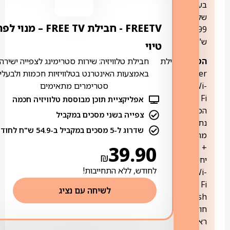
בעלות
של
FREETV ‏- ‏חבילת FREE TV – מנוי ל
699
ש"ח.
טיוי
הטבה:
חבילת
חבילת טלוויזיה: שירות סטרימינג לצפייה ישירה
Super
באמצעות האינטרנט בטלוויזיות חכמות ולבעלי
Wi-
סטרימרים מתאימים
Fi
אפליקציית תוכן מבוססת טלוויזיה חכמה
הכוללת
צפייה בשני מסכים במקביל
נתב
שדרוג ל-5 מסכים במקביל ב-54.9 ש"ח לחודש
מתקדם
+
39.90
₪
יחידת
לחודש, ללא התחייבות!
Wi-
Fi
לשיחה עם נציג
Mesh,
חודשיים
ראשונים