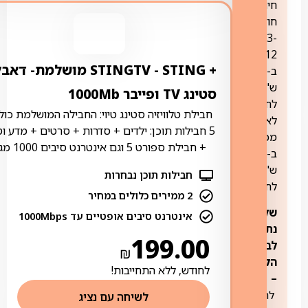
חינם,
חודשים
3-
12
+ STING ‏- ‏STINGTV מושלמת- דא
ב-34.90
ש"ח
סטינג TV ופייבר 1000Mb
לחודש,
חבילת טלוויזיה סטינג טיוי: החבילה המושלמת כול
לאחר
5 חבילות תוכן: ילדים + סדרות + סרטים + מדע ו
מכן
+ חבילת ספורט 5 וגם אינטרנט סיבים 1000 מגה
ב-44.80
ש"ח
חבילות תוכן נבחרות
לחודש.
2 ממירים כלולים במחיר
שליחת
אינטרנט סיבים אופטיים עד 1000Mbps
נתב
199.00
לבית
₪
הלקוח
לחודש, ללא התחייבות!
–
להתקנה
לשיחה עם נציג