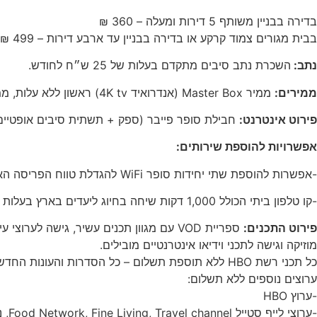
בדירה בבניין משותף 5 דירות ומעלה – 360 ₪
בבית מגורים צמוד קרקע או בדירה בבניין עד ארבע דירות – 499 ₪
נתב:
השכרת נתב סיבים מתקדם בעלות של 25 ש״ח לחודש.
ממירים:
ממיר Master Box (אנדרואיד 4K tv) ראשון ללא עלות, ממיר נוסף ב- 10 ש"ח לחודש.
פירוט אינטרנט:
חבילת סופר פייבר (ספק + תשתית סיבים אופטיים) במה
אפשרויות להוספת שירותים:
-אפשרות להוספת שתי יחידות סופר WiFi להגדלת טווח הפריסה האלחוטית בעלות של 20 ש"ח לחודש
-קו טלפון ביתי הכולל 1,000 דקות שיחה בחיוג ליעדים בארץ בעלות על 20 ש"ח לחודש. תעריף בשימוש מעבר לכמות הדקות – 14.8 אגורות לדקה.
פירוט התכנים:
מוזיקה וגישה לתכני וידיאו אינטרנטיים מובילים.
כל תכני רשת HBO ללא תוספת תשלום – כל הסדרות והעונות החדשות של HBO יעלו לשירות בסמוך לשידורן בארה"ב. בנוסף יעלו לשירות גם כל סדרות הסיפרייה של HBO.
ערוצים נוספים ללא תשלום:
-ערוץ HBO
-ערוצי לייף סטייל Food Network, Fine Living, Travel channel, נשיונל ג'יאוגרפיק, נשיונל ג'יאוגרפיק WILD HD, דיסקברי