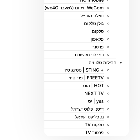
WeCom וויקום (לשעבר we4G)
וואלה מובייל
גולן טלקום
סלקום
פלאפון
פרטנר
רמי לוי תקשורת
חבילות טלווזיה
+ STING | סטינג טיוי
FREETV | פרי טיוי
HOT | הוט
NEXT TV
yes | יס
דיסני פלוס ישראל
נטפליקס ישראל
סלקום TV
פרטנר TV