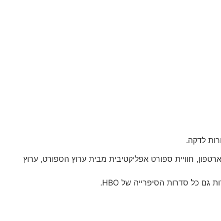
ן+, ערוץ ONE HD, אפליקציית סלקום tv לצפייה בטאבלט או בסמארטפון, חוויית ספורט אפליקטיבית מבית ערוץ הספורט, ערוץ