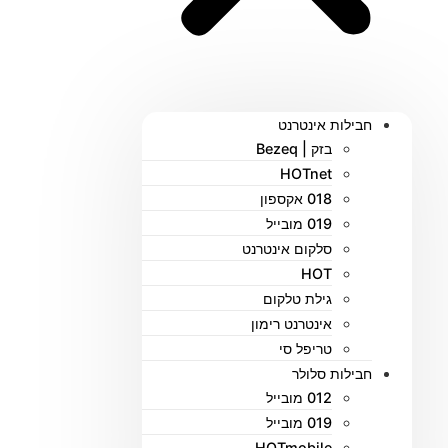
חבילות אינטרנט
בזק | Bezeq
HOTnet
018 אקספון
019 מובייל
סלקום אינטרנט
HOT
גילת טלקום
אינטרנט רימון
טריפל סי
חבילות סלולר
012 מובייל
019 מובייל
HOTmobile